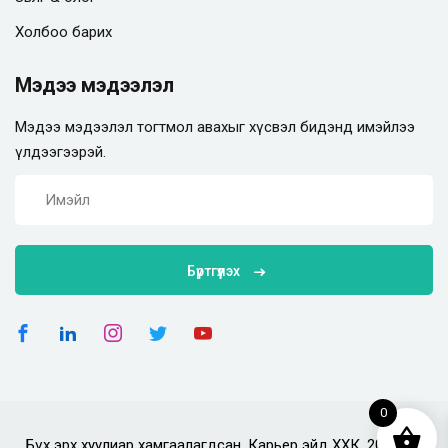
Холбоо барих
Мэдээ мэдээлэл
Мэдээ мэдээлэл тогтмол авахыг хүсвэл бидэнд имэйлээ
үлдээгээрэй.
Бүртгүүлэх
0
Бүх эрх хуулиар хамгаалагдсан. Карьер эйд ХХК. 2025 он.