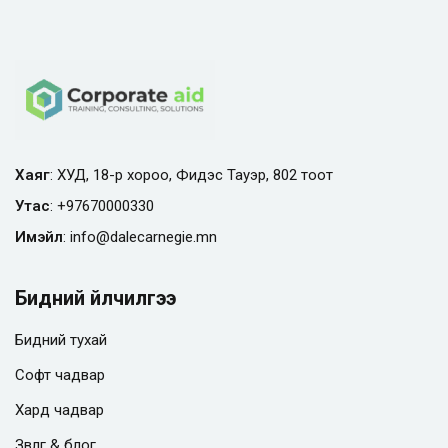
Sign in
Sign up
Sign in
Don’t have an account?
Sign up
Хаяг
: ХУД, 18-р хороо, Фидэс Тауэр, 802 тоот
Утас
:
+97670000330
Имэйл
:
info@
dalecarnegie.mn
Бидний үйлчилгээ
Бидний тухай
Remember me
Lost your password?
Софт чадвар
Хард чадвар
Зөвлөгөө & блог