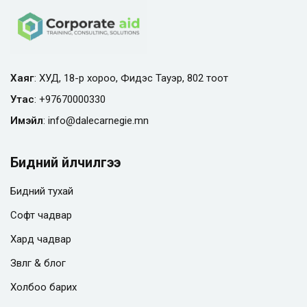
Хаяг
: ХУД, 18-р хороо, Фидэс Тауэр, 802 тоот
Утас
:
+97670000330
Имэйл
:
info@
dalecarnegie.mn
Бидний үйлчилгээ
Бидний тухай
Софт чадвар
Хард чадвар
Зөвлөгөө & блог
Холбоо барих