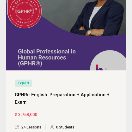
Expert
GPHRi- English: Preparation + Application +
Exam
₮
3,758,000
24 Lessons
0 Students