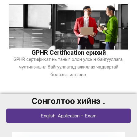
GPHR Certification ерөнхий
GPHR сертификат нь таныг олон улсын байгууллага,
мултинэншнл байгууллагад ажиллах чадвартай
болохыг илтгэнэ.
Сонголтоо хийнэ үү.
English: Application + Exam