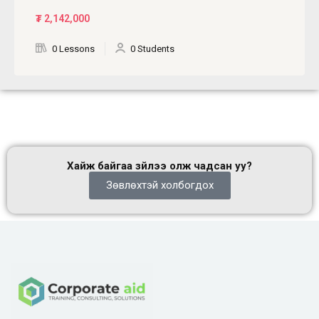
₮
2,142,000
0 Lessons
0 Students
Хайж байгаа зүйлээ олж чадсан уу?
Зөвлөхтэй холбогдох