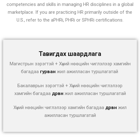
competencies and skills in managing HR disciplines in a global
marketplace. If you are practicing HR primarily outside of the
U.S., refer to the aPHRi, PHRi or SPHRi certifications.
Тавигдах шаардлага
Магистрын зэрэгтэй + Хүний нөөцийн чиглэлээр хамгийн
багадаа
гурван
жил ажилласан туршлагатай
Бакалаврын зэрэгтэй + Хүний нөөцийн чиглэлээр
хамгийн багадаа
дөрвөн
жил ажилласан туршлагатай
Хүний нөөцийн чиглэлээр хамгийн багадаа
дөрвөн
жил
ажилласан туршлагатай