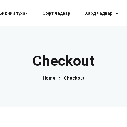
Бидний тухай
Софт чадвар
Хард чадвар
Sign in
Sign up
Checkout
Sign in
Home
Checkout
Don’t have an account?
Sign up