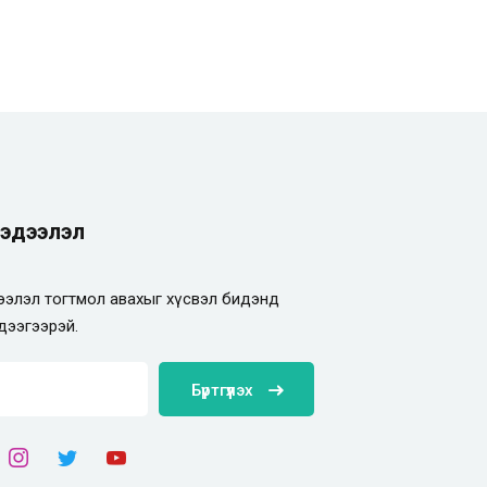
эдээлэл
элэл тогтмол авахыг хүсвэл бидэнд
дээгээрэй.
Бүртгүүлэх