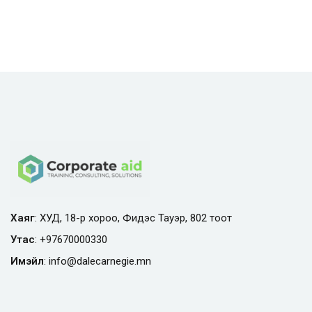
Хаяг
: ХУД, 18-р хороо, Фидэс Тауэр, 802 тоот
Утас
:
+97670000330
Имэйл
:
info@
dalecarnegie.mn