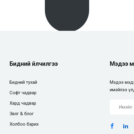
Бидний үйлчилгээ
Мэдээ м
Бидний тухай
Мэдээ мэдэ
имэйлээ үл
Софт чадвар
Хард чадвар
Зөвлөгөө & блог
Холбоо барих