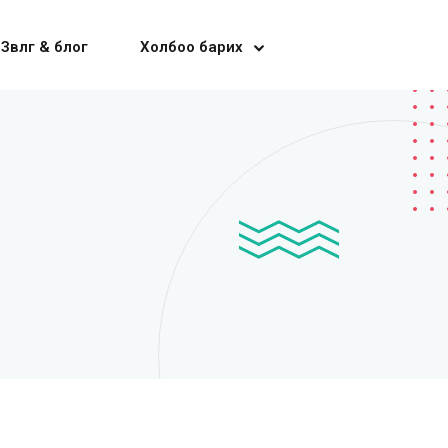
Зөвлөгөө & блог
Холбоо барих