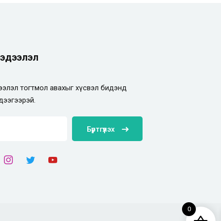
эдээлэл
элэл тогтмол авахыг хүсвэл бидэнд
дээгээрэй.
Бүртгүүлэх
0