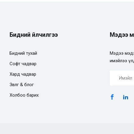
Бидний үйлчилгээ
Мэдээ м
Бидний тухай
Мэдээ мэдэ
имэйлээ үл
Софт чадвар
Хард чадвар
Зөвлөгөө & блог
Холбоо барих