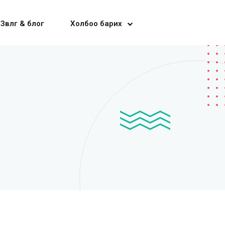
Зөвлөгөө & блог
Холбоо барих