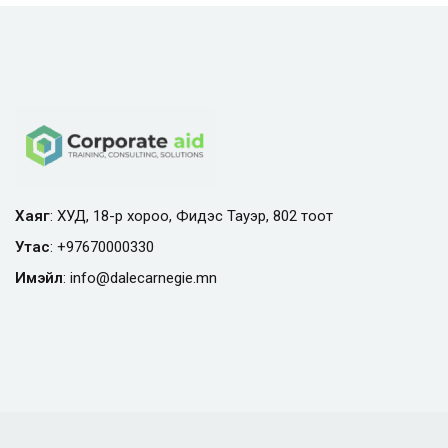
Хаяг
: ХУД, 18-р хороо, Фидэс Тауэр, 802 тоот
Утас
:
+97670000330
Имэйл
:
info@
dalecarnegie.mn