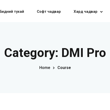
Бидний тухай
Софт чадвар
Хард чадвар
Sign in
Sign up
Category:
DMI Pro
Sign in
Home
Course
Don’t have an account?
Sign up