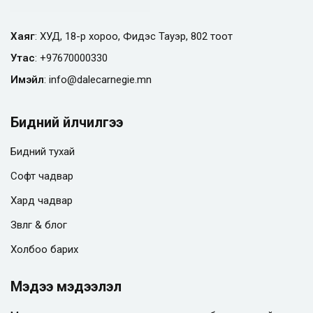
Хаяг
: ХУД, 18-р хороо, Фидэс Тауэр, 802 тоот
Утас
:
+97670000330
Имэйл
:
info@
dalecarnegie.mn
Бидний үйлчилгээ
Бидний тухай
Софт чадвар
Хард чадвар
Зөвлөгөө & блог
Холбоо барих
Мэдээ мэдээлэл