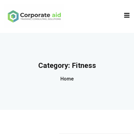
Sign in
Sign up
Sign in
Don’t have an account?
Sign up
Category:
Fitness
Home
Remember me
Lost your password?