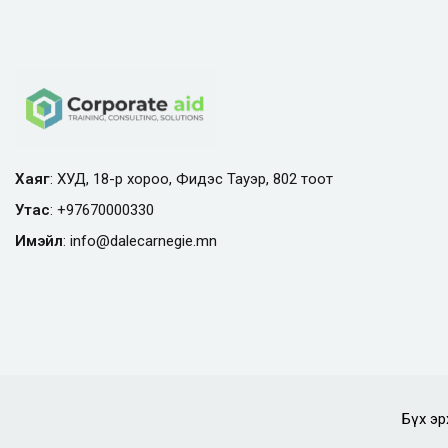
Хаяг
: ХУД, 18-р хороо, Фидэс Тауэр, 802 тоот
Утас
:
+97670000330
Имэйл
:
info@
dalecarnegie.mn
Бүх эр