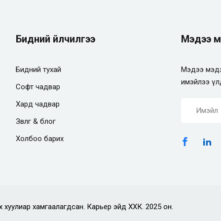
Бидний үйлчилгээ
Мэдээ м
Бидний тухай
Мэдээ мэдэ
имэйлээ үл
Софт чадвар
Хард чадвар
Зөвлөгөө & блог
Холбоо барих
х хуулиар хамгаалагдсан. Карьер эйд ХХК. 2025 он.