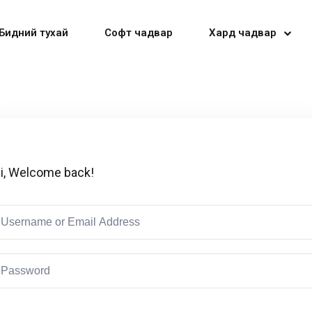
Бидний тухай
Софт чадвар
Хард чадвар
Sign in
Sign up
i, Welcome back!
Sign in
Don’t have an account?
Sign up