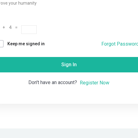
rove your humanity
Remember me
Lost your password?
 + 4 =
Forgot Passwor
Keep me signed in
Sign In
Don't have an account?
Register Now