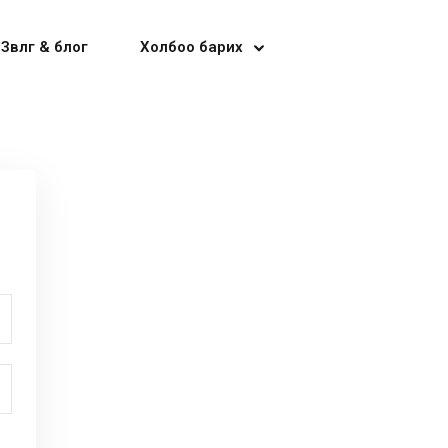
Зөвлөгөө & блог
Холбоо барих