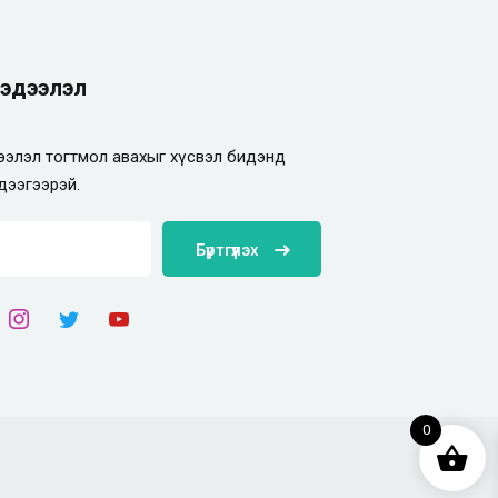
эдээлэл
элэл тогтмол авахыг хүсвэл бидэнд
дээгээрэй.
Бүртгүүлэх
0