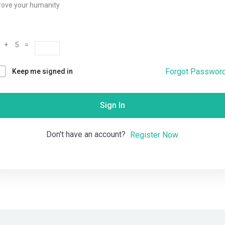
rove your humanity
Remember me
Lost your password?
 + 5 =
Forgot Passwor
Keep me signed in
Sign In
Don't have an account?
Register Now