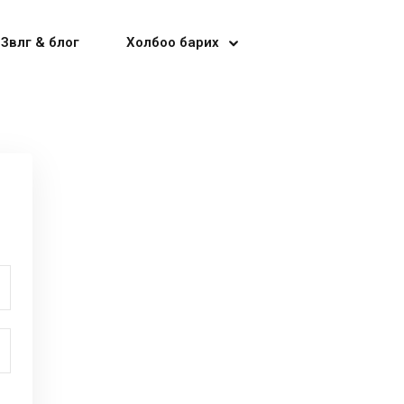
Зөвлөгөө & блог
Холбоо барих