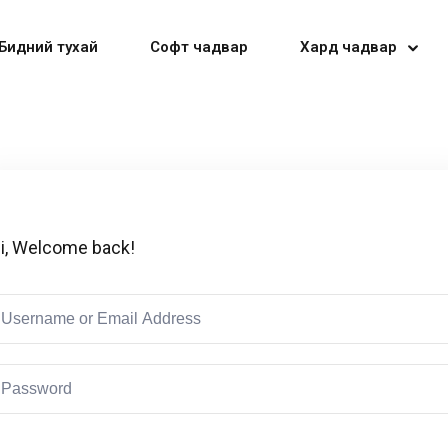
Бидний тухай
Софт чадвар
Хард чадвар
Sign in
Sign up
i, Welcome back!
Sign in
Don’t have an account?
Sign up