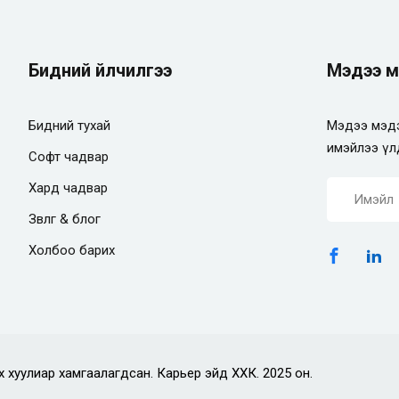
Бидний үйлчилгээ
Мэдээ м
Бидний тухай
Мэдээ мэдэ
имэйлээ үл
Софт чадвар
Хард чадвар
Зөвлөгөө & блог
Холбоо барих
х хуулиар хамгаалагдсан. Карьер эйд ХХК. 2025 он.