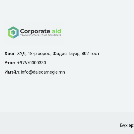
Хаяг
: ХУД, 18-р хороо, Фидэс Тауэр, 802 тоот
Утас
:
+97670000330
Имэйл
:
info@
dalecarnegie.mn
Бүх эр