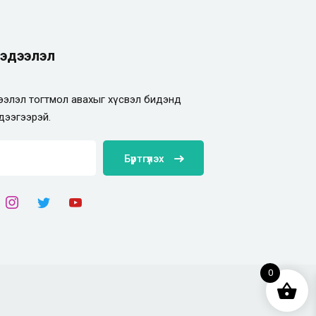
эдээлэл
элэл тогтмол авахыг хүсвэл бидэнд
дээгээрэй.
Бүртгүүлэх
0