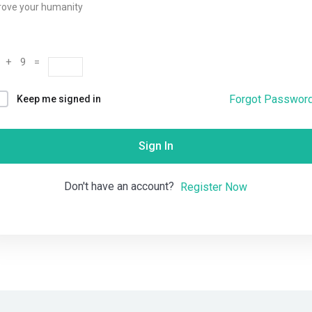
rove your humanity
Remember me
Lost your password?
 + 9 =
Forgot Passwor
Keep me signed in
Sign In
Don't have an account?
Register Now