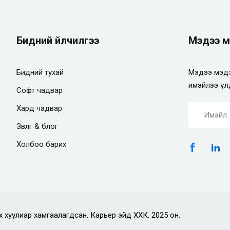
Бидний үйлчилгээ
Мэдээ м
Бидний тухай
Мэдээ мэдэ
имэйлээ үл
Софт чадвар
Хард чадвар
Зөвлөгөө & блог
Холбоо барих
х хуулиар хамгаалагдсан. Карьер эйд ХХК. 2025 он.