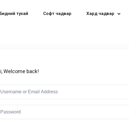
Бидний тухай
Софт чадвар
Хард чадвар
Sign in
Sign up
i, Welcome back!
Sign in
Don’t have an account?
Sign up