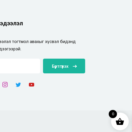
эдээлэл
элэл тогтмол авахыг хүсвэл бидэнд
дээгээрэй.
Бүртгүүлэх
0