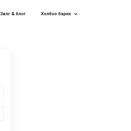
Зөвлөгөө & блог
Холбоо барих