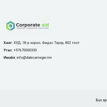
Хаяг
: ХУД, 18-р хороо, Фидэс Тауэр, 802 тоот
Утас
:
+97670000330
Имэйл
:
info@
dalecarnegie.mn
Бүх эр