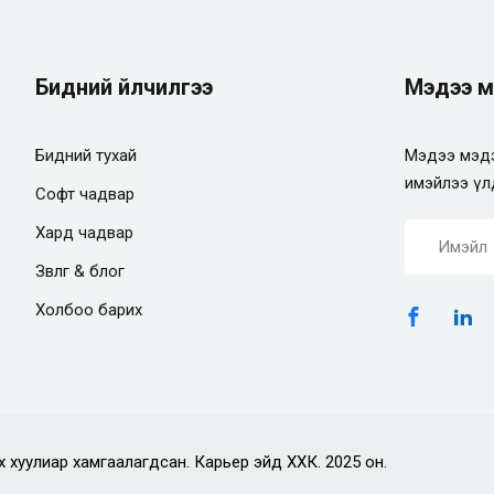
Бидний үйлчилгээ
Мэдээ м
Бидний тухай
Мэдээ мэдэ
имэйлээ үл
Софт чадвар
Хард чадвар
Зөвлөгөө & блог
Холбоо барих
х хуулиар хамгаалагдсан. Карьер эйд ХХК. 2025 он.