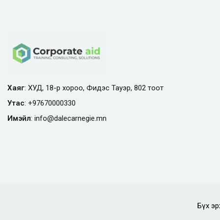
Хаяг
: ХУД, 18-р хороо, Фидэс Тауэр, 802 тоот
Утас
:
+97670000330
Имэйл
:
info@
dalecarnegie.mn
Бүх эр