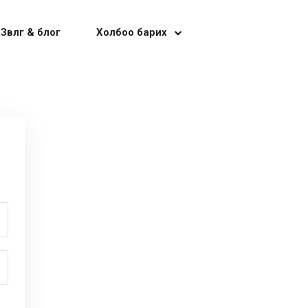
Зөвлөгөө & блог
Холбоо барих