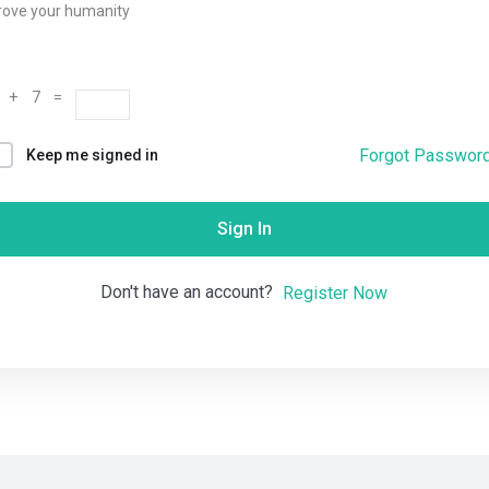
rove your humanity
Remember me
Lost your password?
 + 7 =
Forgot Passwor
Keep me signed in
Sign In
Don't have an account?
Register Now