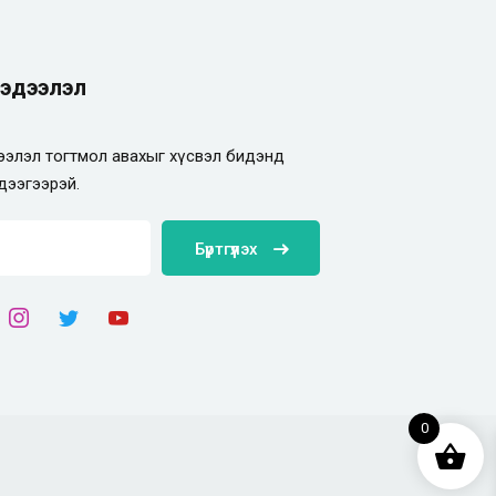
эдээлэл
элэл тогтмол авахыг хүсвэл бидэнд
дээгээрэй.
Бүртгүүлэх
0