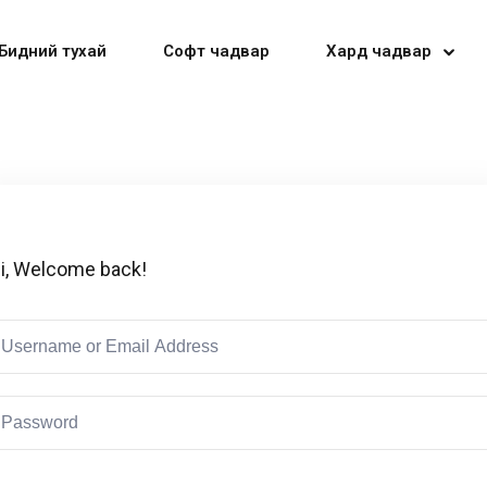
Бидний тухай
Софт чадвар
Хард чадвар
Sign in
Sign up
i, Welcome back!
Sign in
Don’t have an account?
Sign up