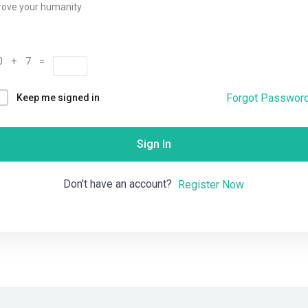
rove your humanity
Remember me
Lost your password?
0 + 7 =
Forgot Passwor
Keep me signed in
Sign In
Don't have an account?
Register Now