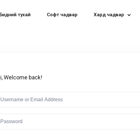
Бидний тухай
Софт чадвар
Хард чадвар
Sign in
Sign up
i, Welcome back!
Sign in
Don’t have an account?
Sign up