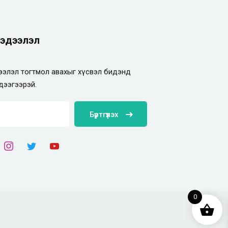
эдээлэл
элэл тогтмол авахыг хүсвэл бидэнд
дээгээрэй.
Бүртгүүлэх
0