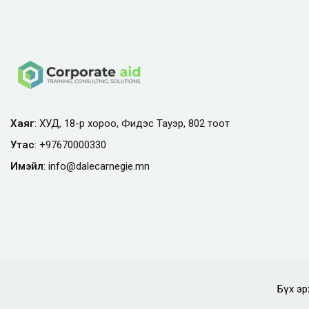
Хаяг
: ХУД, 18-р хороо, Фидэс Тауэр, 802 тоот
Утас
:
+97670000330
Имэйл
:
info@
dalecarnegie.mn
Бүх эр