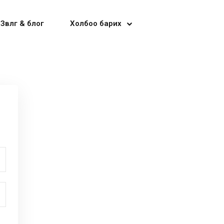
Зөвлөгөө & блог
Холбоо барих