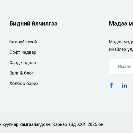
Бидний үйлчилгээ
Мэдээ м
Бидний тухай
Мэдээ мэдэ
имэйлээ үл
Софт чадвар
Хард чадвар
Зөвлөгөө & блог
Холбоо барих
х хуулиар хамгаалагдсан. Карьер эйд ХХК. 2025 он.