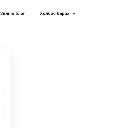
Зөвлөгөө & блог
Холбоо барих