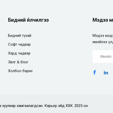
Бидний үйлчилгээ
Мэдээ м
Бидний тухай
Мэдээ мэдэ
имэйлээ үл
Софт чадвар
Хард чадвар
Зөвлөгөө & блог
Холбоо барих
х хуулиар хамгаалагдсан. Карьер эйд ХХК. 2025 он.