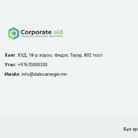
Хаяг
: ХУД, 18-р хороо, Фидэс Тауэр, 802 тоот
Утас
:
+97670000330
Имэйл
:
info@
dalecarnegie.mn
Бүх эр