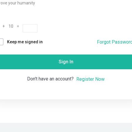
rove your humanity
Remember me
Lost your password?
 + 10 =
Forgot Passwor
Keep me signed in
Sign In
Don't have an account?
Register Now