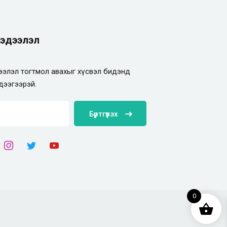
эдээлэл
элэл тогтмол авахыг хүсвэл бидэнд
дээгээрэй.
Бүртгүүлэх
0