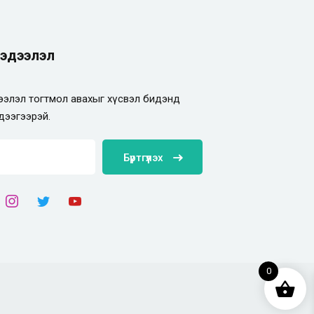
эдээлэл
элэл тогтмол авахыг хүсвэл бидэнд
дээгээрэй.
Бүртгүүлэх
0