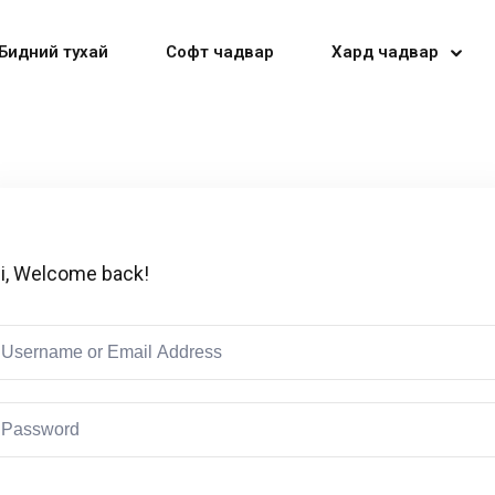
Бидний тухай
Софт чадвар
Хард чадвар
Sign in
Sign up
i, Welcome back!
Sign in
Don’t have an account?
Sign up