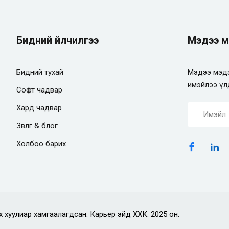
Бидний үйлчилгээ
Мэдээ м
Бидний тухай
Мэдээ мэдэ
имэйлээ үл
Софт чадвар
Хард чадвар
Зөвлөгөө & блог
Холбоо барих
х хуулиар хамгаалагдсан. Карьер эйд ХХК. 2025 он.