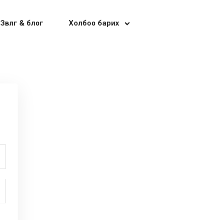
Зөвлөгөө & блог
Холбоо барих