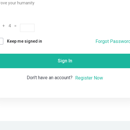
rove your humanity
Remember me
Lost your password?
 + 4 =
Forgot Passwor
Keep me signed in
Sign In
Don't have an account?
Register Now