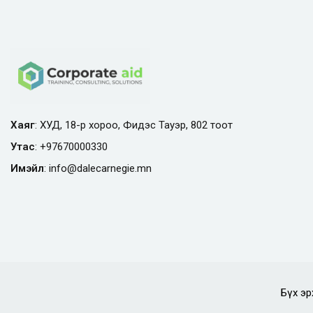
Хаяг
: ХУД, 18-р хороо, Фидэс Тауэр, 802 тоот
Утас
:
+97670000330
Имэйл
:
info@
dalecarnegie.mn
Бүх эр