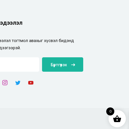
эдээлэл
элэл тогтмол авахыг хүсвэл бидэнд
дээгээрэй.
Бүртгүүлэх
0