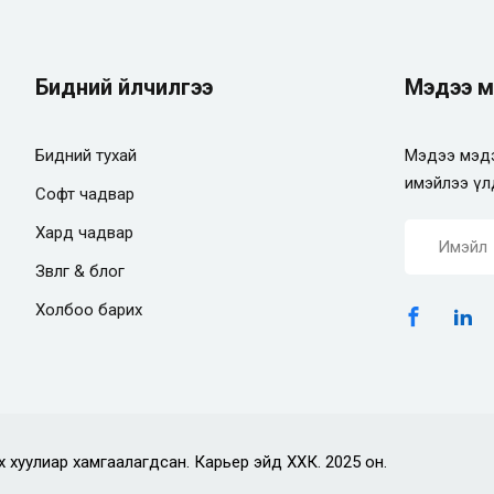
Бидний үйлчилгээ
Мэдээ м
Бидний тухай
Мэдээ мэдэ
имэйлээ үл
Софт чадвар
Хард чадвар
Зөвлөгөө & блог
Холбоо барих
х хуулиар хамгаалагдсан. Карьер эйд ХХК. 2025 он.