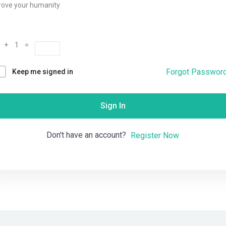
rove your humanity
Remember me
Lost your password?
 + 1 =
Forgot Passwor
Keep me signed in
Sign In
Don't have an account?
Register Now