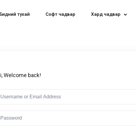
Бидний тухай
Софт чадвар
Хард чадвар
Sign in
Sign up
i, Welcome back!
Sign in
Don’t have an account?
Sign up