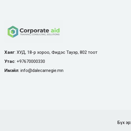
Хаяг
: ХУД, 18-р хороо, Фидэс Тауэр, 802 тоот
Утас
:
+97670000330
Имэйл
:
info@
dalecarnegie.mn
Бүх эр