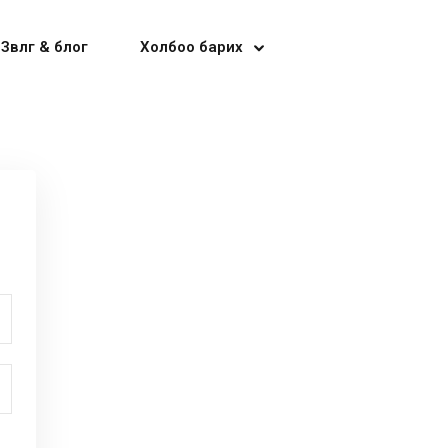
Зөвлөгөө & блог
Холбоо барих