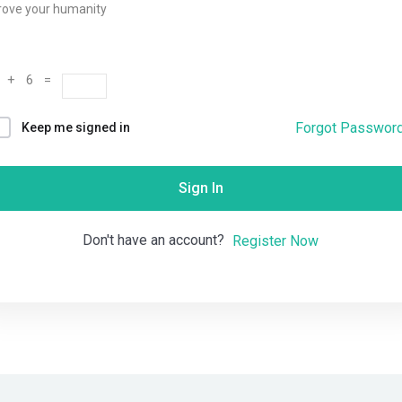
rove your humanity
Remember me
Lost your password?
 + 6 =
Forgot Passwor
Keep me signed in
Sign In
Don't have an account?
Register Now