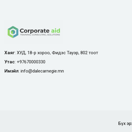
Хаяг
: ХУД, 18-р хороо, Фидэс Тауэр, 802 тоот
Утас
:
+97670000330
Имэйл
:
info@
dalecarnegie.mn
Бүх эр