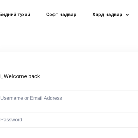
Бидний тухай
Софт чадвар
Хард чадвар
Sign in
Sign up
i, Welcome back!
Sign in
Don’t have an account?
Sign up