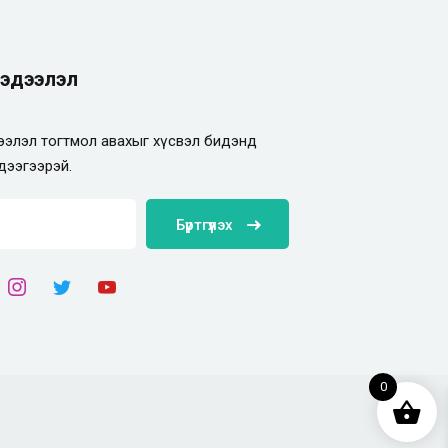
эдээлэл
элэл тогтмол авахыг хүсвэл бидэнд
дээгээрэй.
Бүртгүүлэх
0