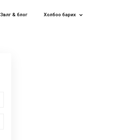
Зөвлөгөө & блог
Холбоо барих