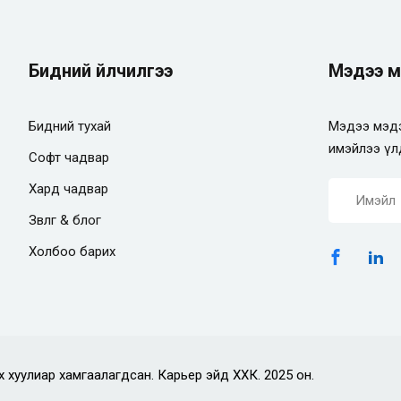
Бидний үйлчилгээ
Мэдээ м
Бидний тухай
Мэдээ мэдэ
имэйлээ үл
Софт чадвар
Хард чадвар
Зөвлөгөө & блог
Холбоо барих
х хуулиар хамгаалагдсан. Карьер эйд ХХК. 2025 он.