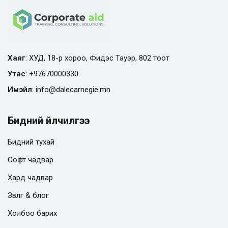
Хаяг
: ХУД, 18-р хороо, Фидэс Тауэр, 802 тоот
Утас
:
+97670000330
Имэйл
:
info@
dalecarnegie.mn
Бидний үйлчилгээ
Бидний тухай
Софт чадвар
Хард чадвар
Зөвлөгөө & блог
Холбоо барих