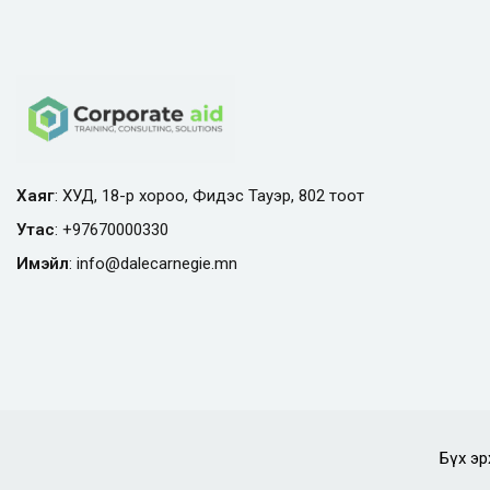
Хаяг
: ХУД, 18-р хороо, Фидэс Тауэр, 802 тоот
Утас
:
+97670000330
Имэйл
:
info@
dalecarnegie.mn
Бүх эр