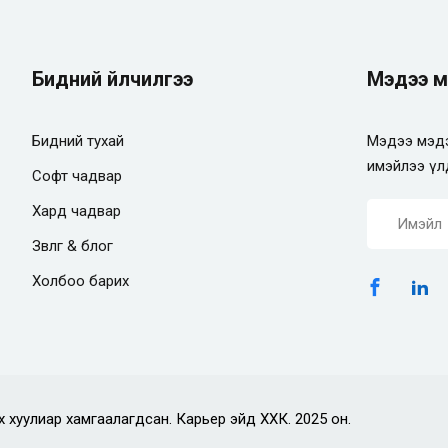
Бидний үйлчилгээ
Мэдээ м
Бидний тухай
Мэдээ мэдэ
имэйлээ үл
Софт чадвар
Хард чадвар
Зөвлөгөө & блог
Холбоо барих
х хуулиар хамгаалагдсан. Карьер эйд ХХК. 2025 он.