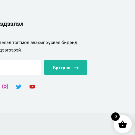
эдээлэл
элэл тогтмол авахыг хүсвэл бидэнд
дээгээрэй.
Бүртгүүлэх
0