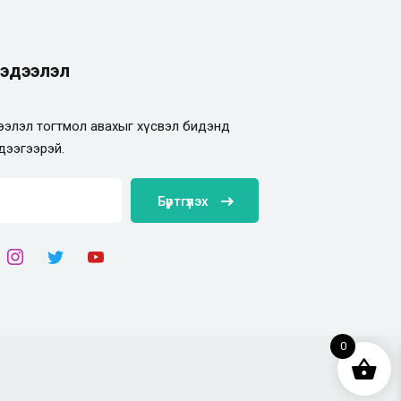
эдээлэл
элэл тогтмол авахыг хүсвэл бидэнд
дээгээрэй.
Бүртгүүлэх
0