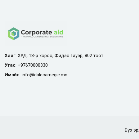
Хаяг
: ХУД, 18-р хороо, Фидэс Тауэр, 802 тоот
Утас
:
+97670000330
Имэйл
:
info@
dalecarnegie.mn
Бүх эр