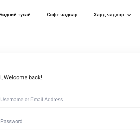
Бидний тухай
Софт чадвар
Хард чадвар
Sign in
Sign up
i, Welcome back!
Sign in
Don’t have an account?
Sign up