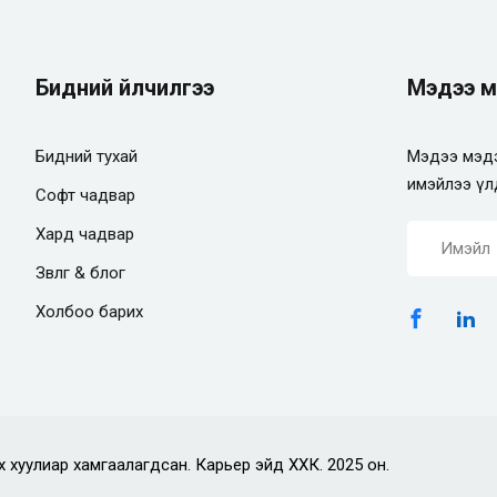
Бидний үйлчилгээ
Мэдээ м
Бидний тухай
Мэдээ мэдэ
имэйлээ үл
Софт чадвар
Хард чадвар
Зөвлөгөө & блог
Холбоо барих
х хуулиар хамгаалагдсан. Карьер эйд ХХК. 2025 он.