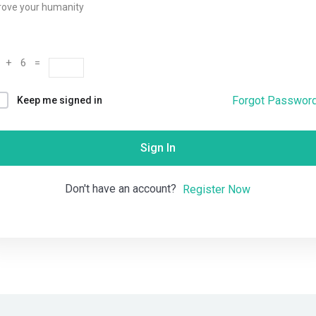
rove your humanity
Remember me
Lost your password?
 + 6 =
Forgot Passwor
Keep me signed in
Sign In
Don't have an account?
Register Now