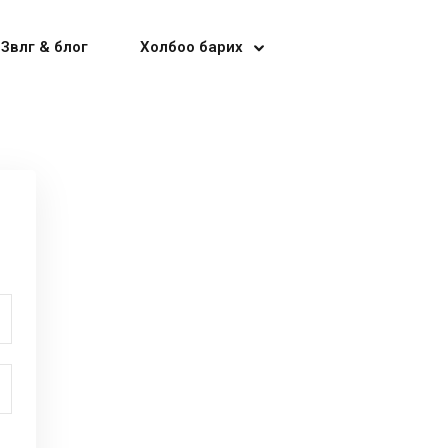
Зөвлөгөө & блог
Холбоо барих