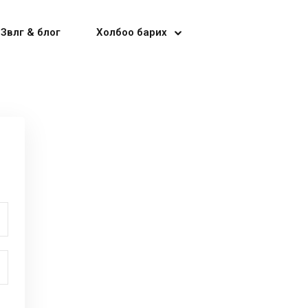
Зөвлөгөө & блог
Холбоо барих