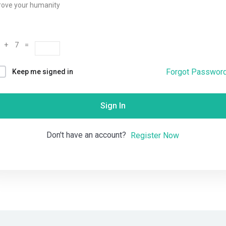
rove your humanity
Remember me
Lost your password?
 + 7 =
Forgot Passwor
Keep me signed in
Sign In
Don't have an account?
Register Now