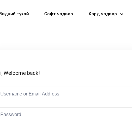
Бидний тухай
Софт чадвар
Хард чадвар
Sign in
Sign up
i, Welcome back!
Sign in
Don’t have an account?
Sign up