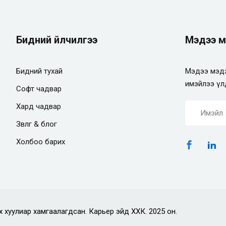
Бидний үйлчилгээ
Мэдээ м
Бидний тухай
Мэдээ мэдэ
имэйлээ үл
Софт чадвар
Хард чадвар
Зөвлөгөө & блог
Холбоо барих
х хуулиар хамгаалагдсан. Карьер эйд ХХК. 2025 он.