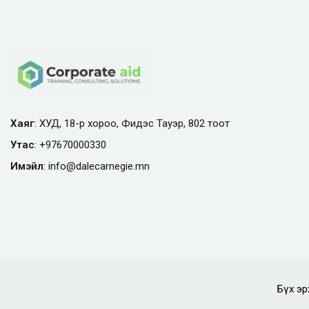
Хаяг
: ХУД, 18-р хороо, Фидэс Тауэр, 802 тоот
Утас
:
+97670000330
Имэйл
:
info@
dalecarnegie.mn
Бүх эр