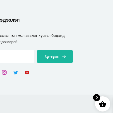
эдээлэл
элэл тогтмол авахыг хүсвэл бидэнд
дээгээрэй.
Бүртгүүлэх
0