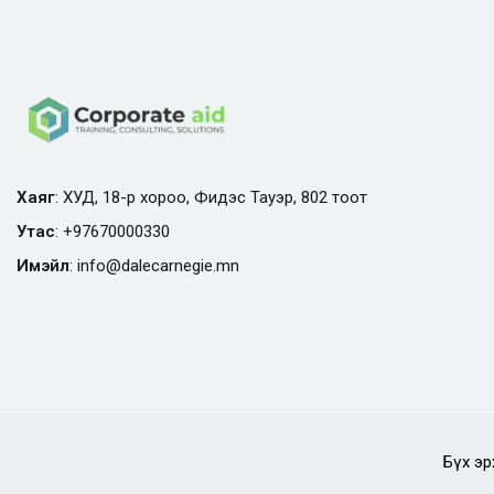
Хаяг
: ХУД, 18-р хороо, Фидэс Тауэр, 802 тоот
Утас
:
+97670000330
Имэйл
:
info@
dalecarnegie.mn
Бүх эр