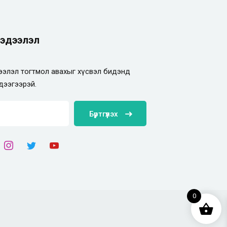
эдээлэл
элэл тогтмол авахыг хүсвэл бидэнд
дээгээрэй.
Бүртгүүлэх
0