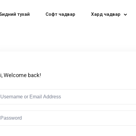
Бидний тухай
Софт чадвар
Хард чадвар
Sign in
Sign up
i, Welcome back!
Sign in
Don’t have an account?
Sign up