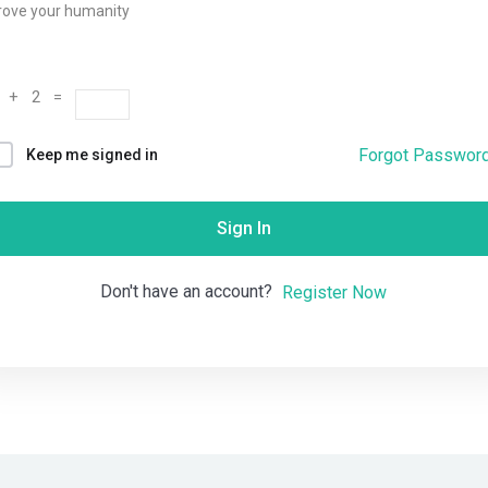
rove your humanity
Remember me
Lost your password?
 + 2 =
Forgot Passwor
Keep me signed in
Sign In
Don't have an account?
Register Now