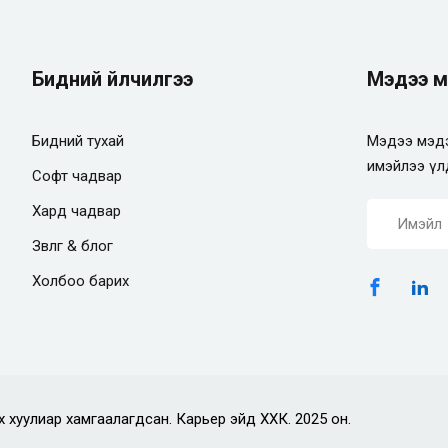
Бидний үйлчилгээ
Мэдээ м
Бидний тухай
Мэдээ мэдэ
имэйлээ үл
Софт чадвар
Хард чадвар
Зөвлөгөө & блог
Холбоо барих
х хуулиар хамгаалагдсан. Карьер эйд ХХК. 2025 он.