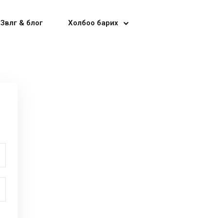
Зөвлөгөө & блог
Холбоо барих