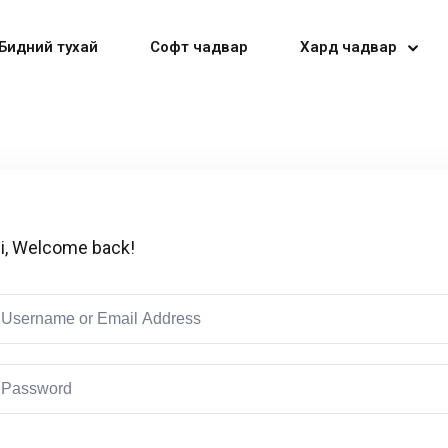
Бидний тухай
Софт чадвар
Хард чадвар
Sign in
Sign up
i, Welcome back!
Sign in
Don’t have an account?
Sign up