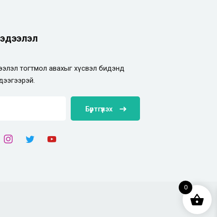
эдээлэл
элэл тогтмол авахыг хүсвэл бидэнд
дээгээрэй.
Бүртгүүлэх
0