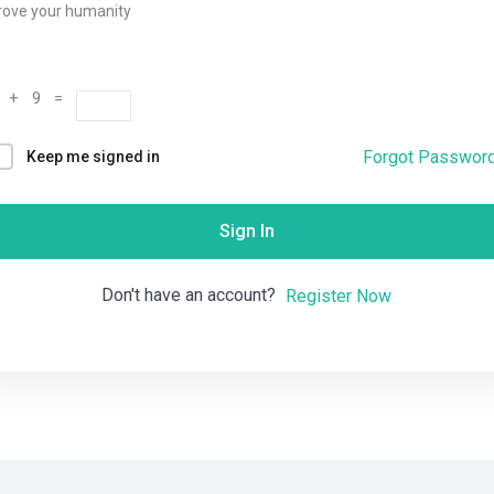
rove your humanity
Remember me
Lost your password?
 + 9 =
Forgot Passwor
Keep me signed in
Sign In
Don't have an account?
Register Now