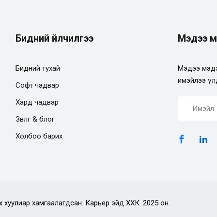
Бидний үйлчилгээ
Мэдээ м
Бидний тухай
Мэдээ мэдэ
имэйлээ үл
Софт чадвар
Хард чадвар
Зөвлөгөө & блог
Холбоо барих
х хуулиар хамгаалагдсан. Карьер эйд ХХК. 2025 он.