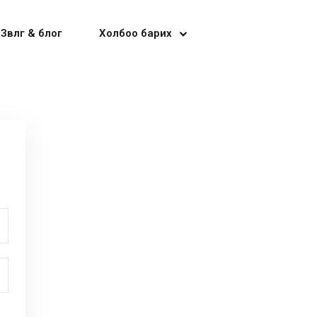
Зөвлөгөө & блог
Холбоо барих