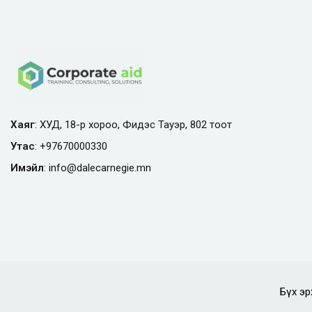
Хаяг
: ХУД, 18-р хороо, Фидэс Тауэр, 802 тоот
Утас
:
+97670000330
Имэйл
:
info@
dalecarnegie.mn
Бүх эр