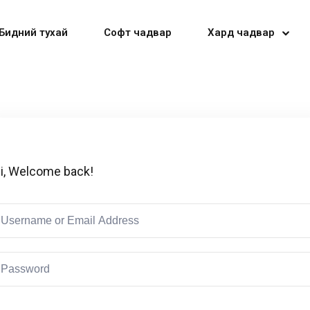
Бидний тухай
Софт чадвар
Хард чадвар
Sign in
Sign up
i, Welcome back!
Sign in
Don’t have an account?
Sign up