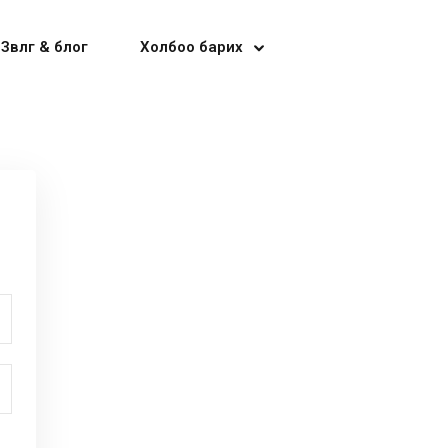
Зөвлөгөө & блог
Холбоо барих