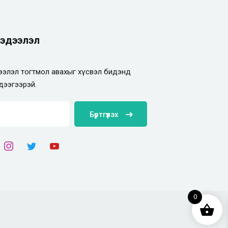
эдээлэл
элэл тогтмол авахыг хүсвэл бидэнд
дээгээрэй.
Бүртгүүлэх
0