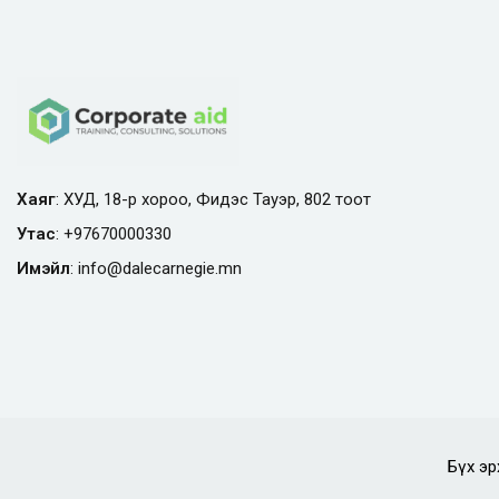
Хаяг
: ХУД, 18-р хороо, Фидэс Тауэр, 802 тоот
Утас
:
+97670000330
Имэйл
:
info@
dalecarnegie.mn
Бүх эр