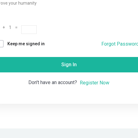
rove your humanity
Remember me
Lost your password?
 + 1 =
Forgot Passwor
Keep me signed in
Sign In
Don't have an account?
Register Now