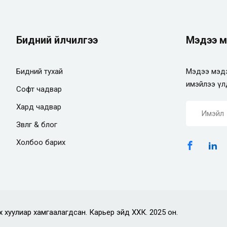
Бидний үйлчилгээ
Мэдээ м
Бидний тухай
Мэдээ мэдэ
имэйлээ үл
Софт чадвар
Хард чадвар
Зөвлөгөө & блог
Холбоо барих
х хуулиар хамгаалагдсан. Карьер эйд ХХК. 2025 он.