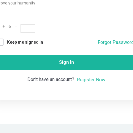
rove your humanity
Remember me
Lost your password?
 + 6 =
Forgot Passwor
Keep me signed in
Sign In
Don't have an account?
Register Now