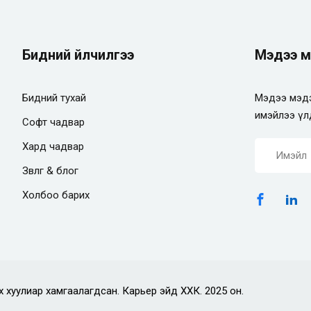
Бидний үйлчилгээ
Мэдээ м
Бидний тухай
Мэдээ мэдэ
имэйлээ үл
Софт чадвар
Хард чадвар
Зөвлөгөө & блог
Холбоо барих
х хуулиар хамгаалагдсан. Карьер эйд ХХК. 2025 он.