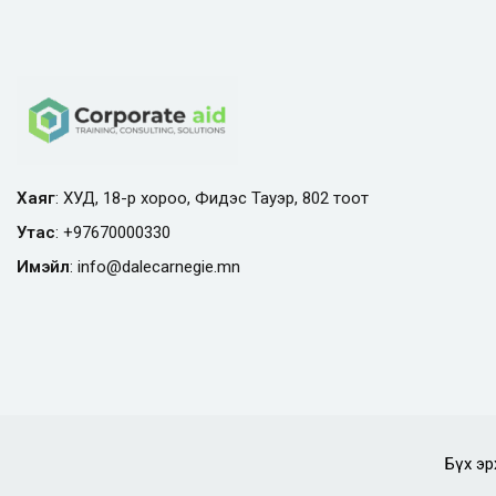
Хаяг
: ХУД, 18-р хороо, Фидэс Тауэр, 802 тоот
Утас
:
+97670000330
Имэйл
:
info@
dalecarnegie.mn
Бүх эр