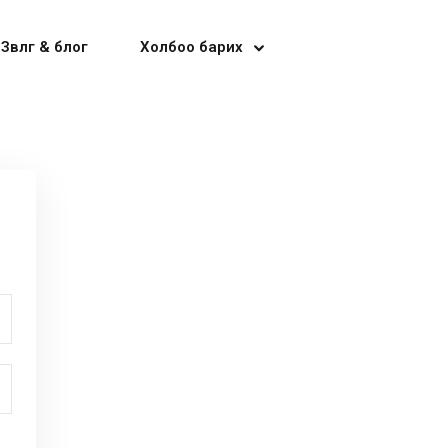
Зөвлөгөө & блог
Холбоо барих