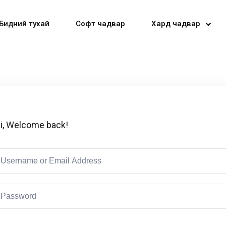
Бидний тухай
Софт чадвар
Хард чадвар
Sign in
Sign up
i, Welcome back!
Sign in
Don’t have an account?
Sign up