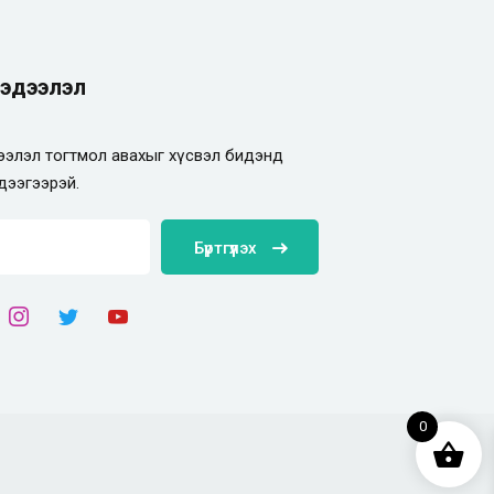
эдээлэл
элэл тогтмол авахыг хүсвэл бидэнд
дээгээрэй.
Бүртгүүлэх
0