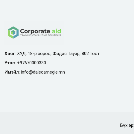
Хаяг
: ХУД, 18-р хороо, Фидэс Тауэр, 802 тоот
Утас
:
+97670000330
Имэйл
:
info@
dalecarnegie.mn
Бүх эр