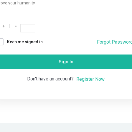
rove your humanity
Remember me
Lost your password?
 + 1 =
Forgot Passwor
Keep me signed in
Sign In
Don't have an account?
Register Now