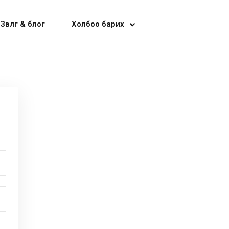
Зөвлөгөө & блог
Холбоо барих