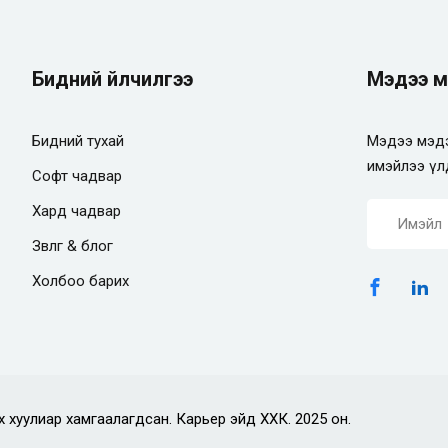
Бидний үйлчилгээ
Мэдээ м
Бидний тухай
Мэдээ мэдэ
имэйлээ үл
Софт чадвар
Хард чадвар
Зөвлөгөө & блог
Холбоо барих
х хуулиар хамгаалагдсан. Карьер эйд ХХК. 2025 он.