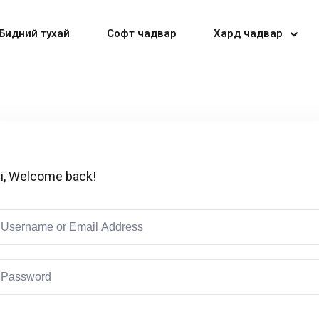
Бидний тухай
Софт чадвар
Хард чадвар
Sign in
Sign up
i, Welcome back!
Sign in
Don’t have an account?
Sign up