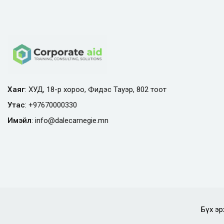
Хаяг
: ХУД, 18-р хороо, Фидэс Тауэр, 802 тоот
Утас
:
+97670000330
Имэйл
:
info@
dalecarnegie.mn
Бүх эр