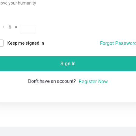
rove your humanity
Remember me
Lost your password?
 + 6 =
Forgot Passwor
Keep me signed in
Sign In
Don't have an account?
Register Now