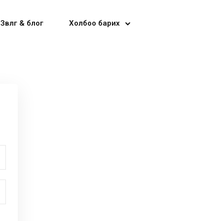
Зөвлөгөө & блог
Холбоо барих