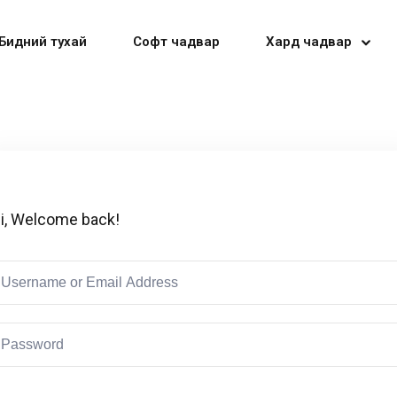
Бидний тухай
Софт чадвар
Хард чадвар
Sign in
Sign up
i, Welcome back!
Sign in
Don’t have an account?
Sign up