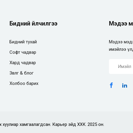
Бидний үйлчилгээ
Мэдээ м
Бидний тухай
Мэдээ мэдэ
имэйлээ үл
Софт чадвар
Хард чадвар
Зөвлөгөө & блог
Холбоо барих
х хуулиар хамгаалагдсан. Карьер эйд ХХК. 2025 он.