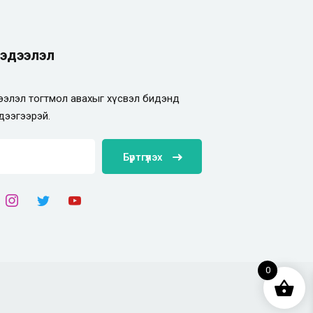
эдээлэл
элэл тогтмол авахыг хүсвэл бидэнд
дээгээрэй.
Бүртгүүлэх
0