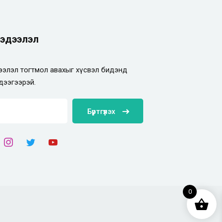
эдээлэл
элэл тогтмол авахыг хүсвэл бидэнд
дээгээрэй.
Бүртгүүлэх
0