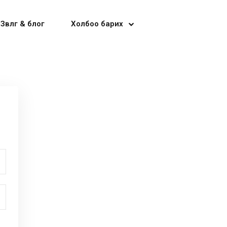
Зөвлөгөө & блог
Холбоо барих