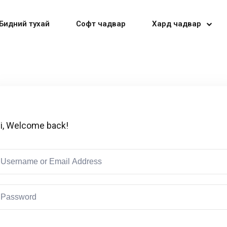
Бидний тухай
Софт чадвар
Хард чадвар
Sign in
Sign up
i, Welcome back!
Sign in
Don’t have an account?
Sign up