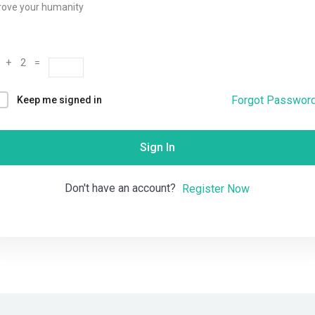
rove your humanity
Remember me
Lost your password?
 + 2 =
Forgot Passwor
Keep me signed in
Sign In
Don't have an account?
Register Now