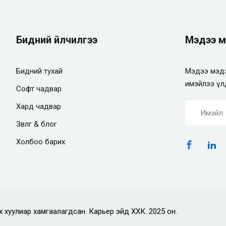
Бидний үйлчилгээ
Мэдээ м
Бидний тухай
Мэдээ мэдэ
имэйлээ үл
Софт чадвар
Хард чадвар
Зөвлөгөө & блог
Холбоо барих
х хуулиар хамгаалагдсан. Карьер эйд ХХК. 2025 он.