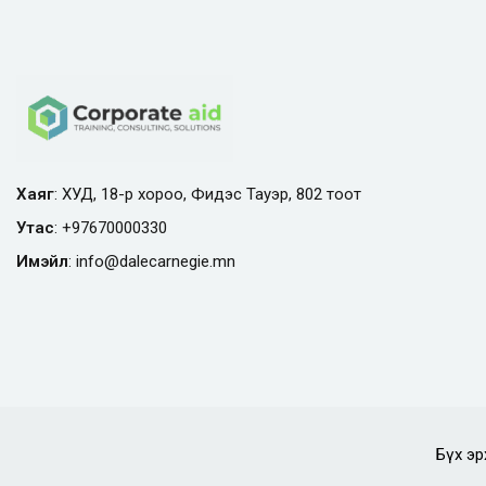
Хаяг
: ХУД, 18-р хороо, Фидэс Тауэр, 802 тоот
Утас
:
+97670000330
Имэйл
:
info@
dalecarnegie.mn
Бүх эр