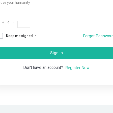
rove your humanity
Remember me
Lost your password?
 + 4 =
Forgot Passwor
Keep me signed in
Sign In
Don't have an account?
Register Now