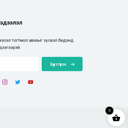
эдээлэл
элэл тогтмол авахыг хүсвэл бидэнд
дээгээрэй.
Бүртгүүлэх
0