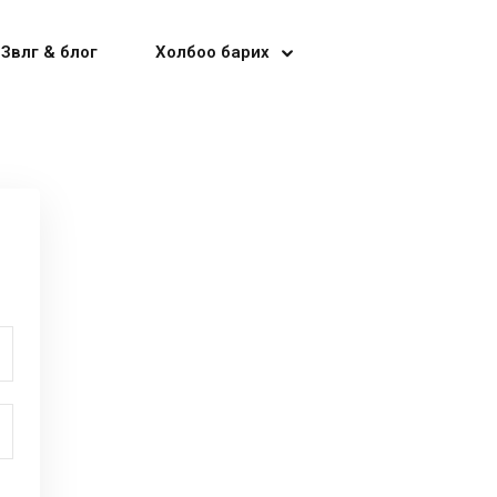
Зөвлөгөө & блог
Холбоо барих