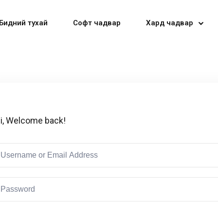
Бидний тухай
Софт чадвар
Хард чадвар
Sign in
Sign up
i, Welcome back!
Sign in
Don’t have an account?
Sign up