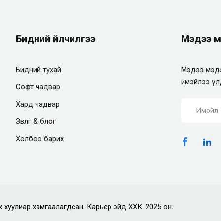
Бидний үйлчилгээ
Мэдээ м
Бидний тухай
Мэдээ мэдэ
имэйлээ үл
Софт чадвар
Хард чадвар
Зөвлөгөө & блог
Холбоо барих
х хуулиар хамгаалагдсан. Карьер эйд ХХК. 2025 он.