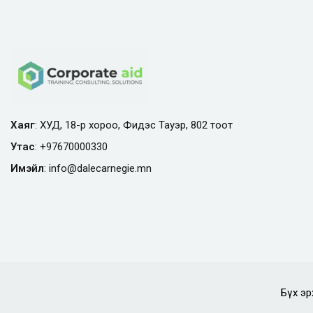
Хаяг
: ХУД, 18-р хороо, Фидэс Тауэр, 802 тоот
Утас
:
+97670000330
Имэйл
:
info@
dalecarnegie.mn
Бүх эр