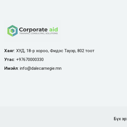
Хаяг
: ХУД, 18-р хороо, Фидэс Тауэр, 802 тоот
Утас
:
+97670000330
Имэйл
:
info@
dalecarnegie.mn
Бүх эр