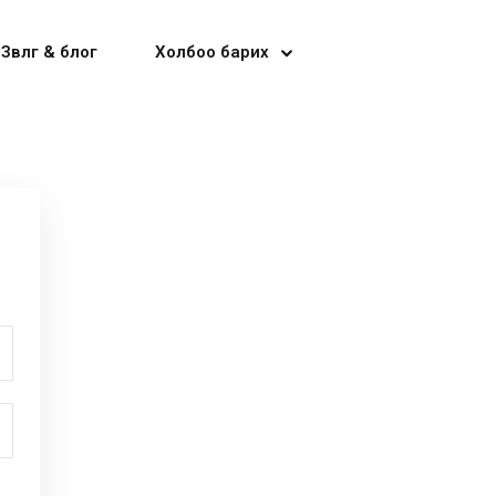
Зөвлөгөө & блог
Холбоо барих