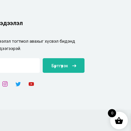
эдээлэл
элэл тогтмол авахыг хүсвэл бидэнд
дээгээрэй.
Бүртгүүлэх
0