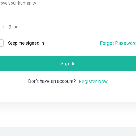
rove your humanity
Remember me
Lost your password?
 + 9 =
Forgot Passwor
Keep me signed in
Sign In
Don't have an account?
Register Now