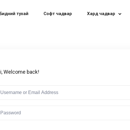
Бидний тухай
Софт чадвар
Хард чадвар
Sign in
Sign up
i, Welcome back!
Sign in
Don’t have an account?
Sign up