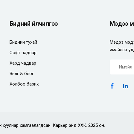
Бидний үйлчилгээ
Мэдээ м
Бидний тухай
Мэдээ мэдэ
имэйлээ үл
Софт чадвар
Хард чадвар
Зөвлөгөө & блог
Холбоо барих
х хуулиар хамгаалагдсан. Карьер эйд ХХК. 2025 он.