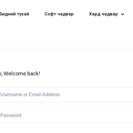
Бидний тухай
Софт чадвар
Хард чадвар
Sign in
Sign up
i, Welcome back!
Sign in
Don’t have an account?
Sign up