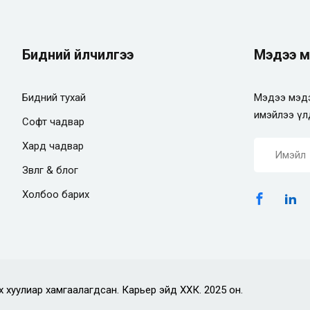
Бидний үйлчилгээ
Мэдээ м
Бидний тухай
Мэдээ мэдэ
имэйлээ үл
Софт чадвар
Хард чадвар
Зөвлөгөө & блог
Холбоо барих
х хуулиар хамгаалагдсан. Карьер эйд ХХК. 2025 он.