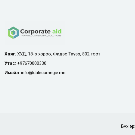
Хаяг
: ХУД, 18-р хороо, Фидэс Тауэр, 802 тоот
Утас
:
+97670000330
Имэйл
:
info@
dalecarnegie.mn
Бүх эр