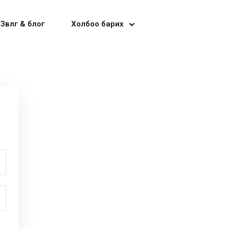
Зөвлөгөө & блог
Холбоо барих