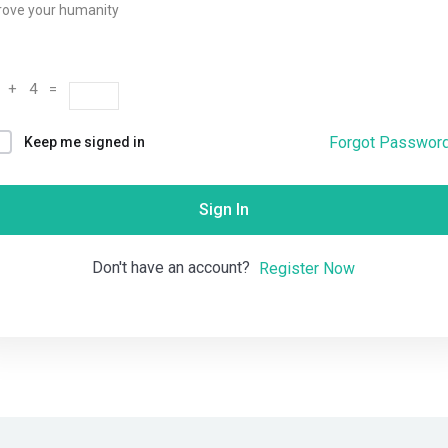
rove your humanity
Remember me
Lost your password?
 + 4 =
Forgot Passwor
Keep me signed in
Sign In
Don't have an account?
Register Now