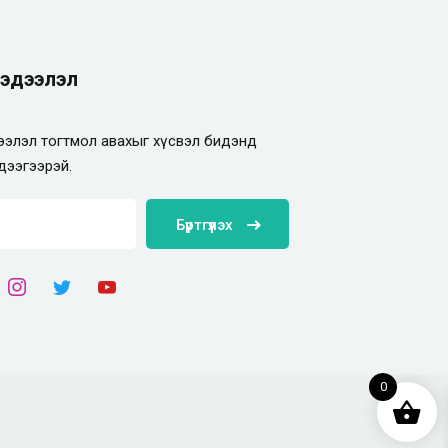
эдээлэл
элэл тогтмол авахыг хүсвэл бидэнд
дээгээрэй.
Бүртгүүлэх
0