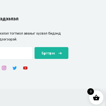
эдээлэл
элэл тогтмол авахыг хүсвэл бидэнд
дээгээрэй.
Бүртгүүлэх
0