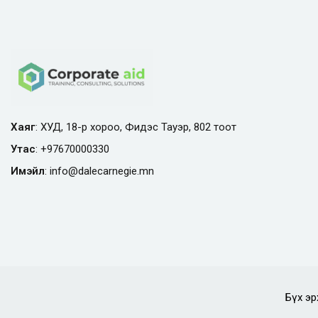
Хаяг
: ХУД, 18-р хороо, Фидэс Тауэр, 802 тоот
Утас
:
+97670000330
Имэйл
:
info@
dalecarnegie.mn
Бүх эр