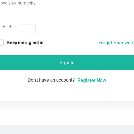
rove your humanity
Remember me
Lost your password?
 + 9 =
Forgot Passwor
Keep me signed in
Sign In
Don't have an account?
Register Now