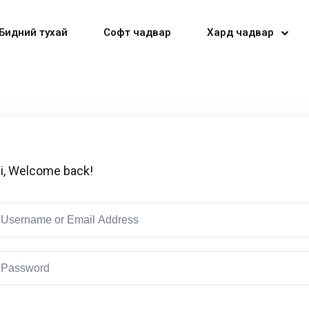
Бидний тухай
Софт чадвар
Хард чадвар
Sign in
Sign up
i, Welcome back!
Sign in
Don’t have an account?
Sign up