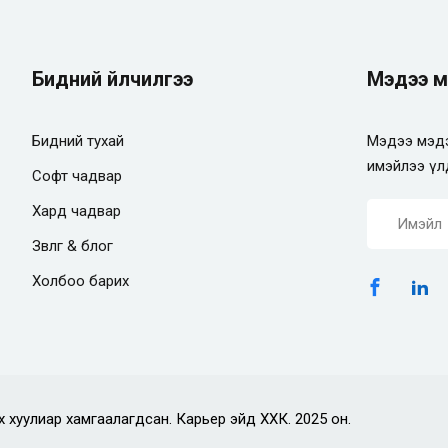
Бидний үйлчилгээ
Мэдээ м
Бидний тухай
Мэдээ мэдэ
имэйлээ үл
Софт чадвар
Хард чадвар
Зөвлөгөө & блог
Холбоо барих
х хуулиар хамгаалагдсан. Карьер эйд ХХК. 2025 он.