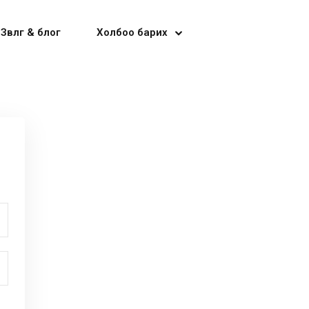
Зөвлөгөө & блог
Холбоо барих