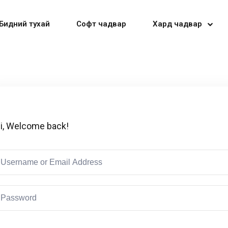
Бидний тухай
Софт чадвар
Хард чадвар
Sign in
Sign up
i, Welcome back!
Sign in
Don’t have an account?
Sign up