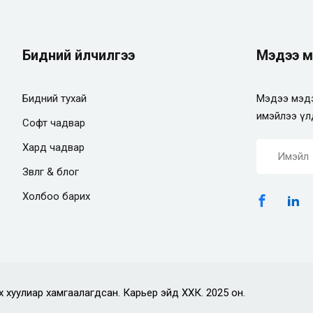
Бидний үйлчилгээ
Мэдээ м
Бидний тухай
Мэдээ мэдэ
имэйлээ үл
Софт чадвар
Хард чадвар
Зөвлөгөө & блог
Холбоо барих
х хуулиар хамгаалагдсан. Карьер эйд ХХК. 2025 он.