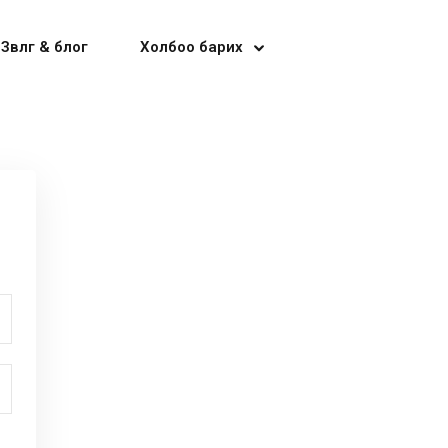
Зөвлөгөө & блог
Холбоо барих