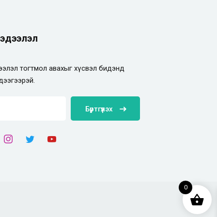
эдээлэл
элэл тогтмол авахыг хүсвэл бидэнд
дээгээрэй.
Бүртгүүлэх
0