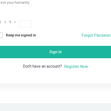
rove your humanity
Remember me
Lost your password?
0 + 9 =
Forgot Passwor
Keep me signed in
Sign In
Don't have an account?
Register Now