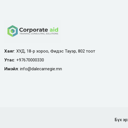
Хаяг
: ХУД, 18-р хороо, Фидэс Тауэр, 802 тоот
Утас
:
+97670000330
Имэйл
:
info@
dalecarnegie.mn
Бүх эр