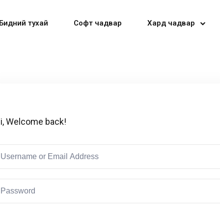
Бидний тухай
Софт чадвар
Хард чадвар
Sign in
Sign up
i, Welcome back!
Sign in
Don’t have an account?
Sign up