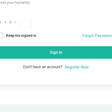
rove your humanity
Remember me
Lost your password?
0 + 5 =
Forgot Passwor
Keep me signed in
Sign In
Don't have an account?
Register Now