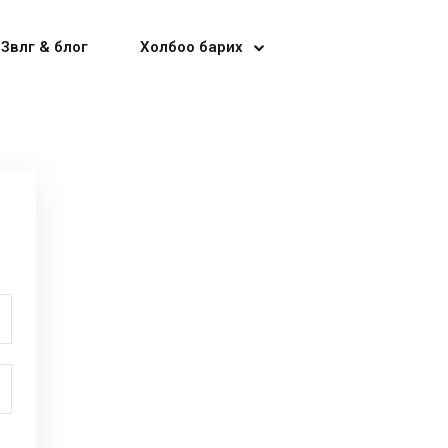
Зөвлөгөө & блог
Холбоо барих