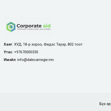
Хаяг
: ХУД, 18-р хороо, Фидэс Тауэр, 802 тоот
Утас
:
+97670000330
Имэйл
:
info@
dalecarnegie.mn
Бүх эр