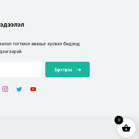
эдээлэл
элэл тогтмол авахыг хүсвэл бидэнд
дээгээрэй.
Бүртгүүлэх
0