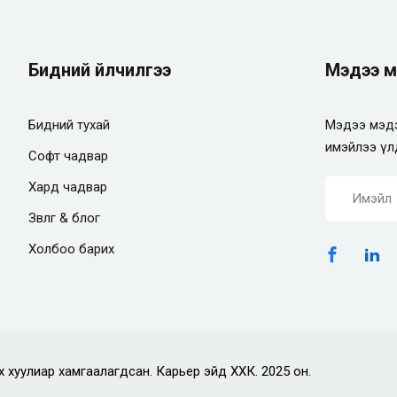
Бидний үйлчилгээ
Мэдээ м
Бидний тухай
Мэдээ мэдэ
имэйлээ үл
Софт чадвар
Хард чадвар
Зөвлөгөө & блог
Холбоо барих
х хуулиар хамгаалагдсан. Карьер эйд ХХК. 2025 он.