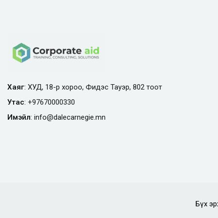
Хаяг
: ХУД, 18-р хороо, Фидэс Тауэр, 802 тоот
Утас
:
+97670000330
Имэйл
:
info@
dalecarnegie.mn
Бүх эр