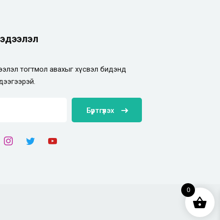
эдээлэл
элэл тогтмол авахыг хүсвэл бидэнд
дээгээрэй.
Бүртгүүлэх
0