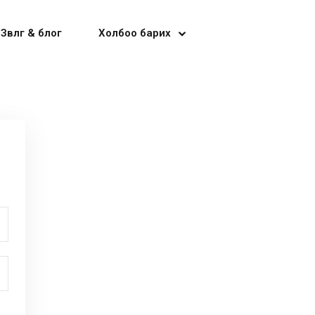
Зөвлөгөө & блог
Холбоо барих