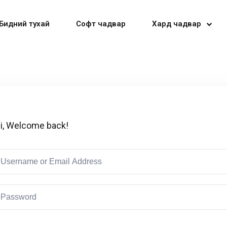
Бидний тухай
Софт чадвар
Хард чадвар
Sign in
Sign up
i, Welcome back!
Sign in
Don’t have an account?
Sign up