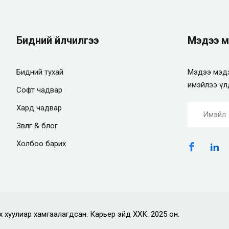
Бидний үйлчилгээ
Мэдээ м
Бидний тухай
Мэдээ мэдэ
имэйлээ үл
Софт чадвар
Хард чадвар
Зөвлөгөө & блог
Холбоо барих
х хуулиар хамгаалагдсан. Карьер эйд ХХК. 2025 он.