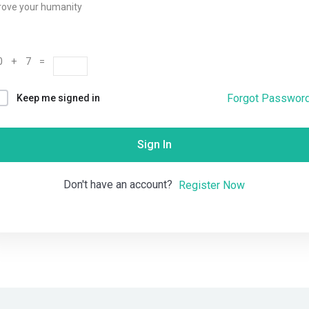
rove your humanity
Remember me
Lost your password?
0 + 7 =
Forgot Passwor
Keep me signed in
Sign In
Don't have an account?
Register Now