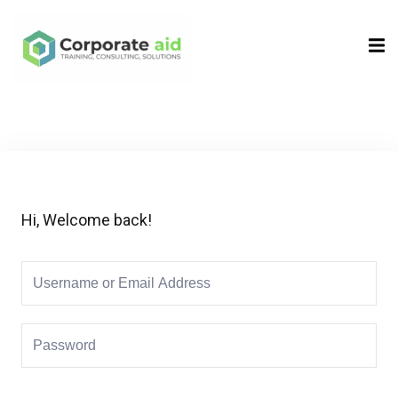
Sign in
Sign up
Sign in
Don’t have an account?
Sign up
Hi, Welcome back!
Remember me
Lost your password?