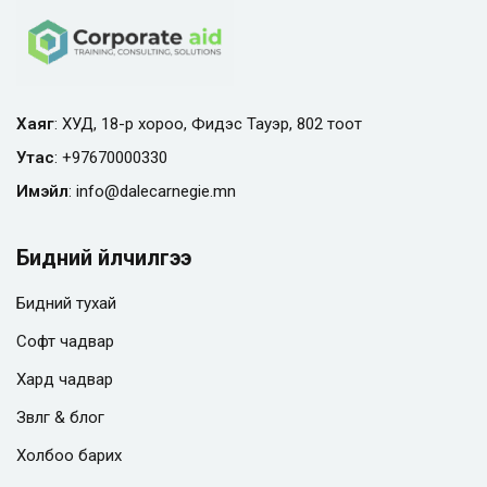
Хаяг
: ХУД, 18-р хороо, Фидэс Тауэр, 802 тоот
Утас
:
+97670000330
Имэйл
:
info@
dalecarnegie.mn
Бидний үйлчилгээ
Бидний тухай
Софт чадвар
Хард чадвар
Зөвлөгөө & блог
Холбоо барих