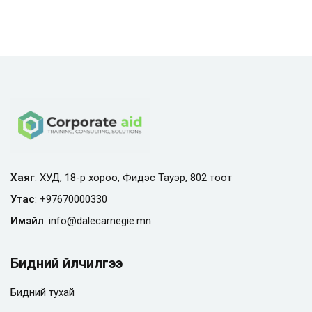
Хаяг
: ХУД, 18-р хороо, Фидэс Тауэр, 802 тоот
Утас
:
+97670000330
Имэйл
:
info@
dalecarnegie.mn
Бидний үйлчилгээ
Бидний тухай