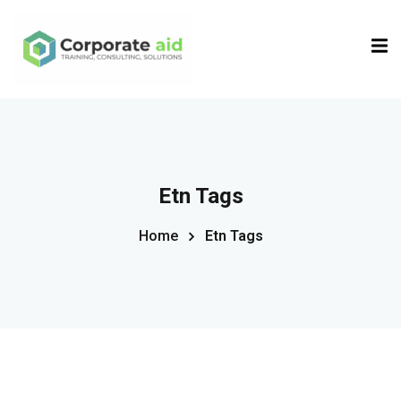
Sign in
Sign up
Sign in
Don’t have an account?
Sign up
Etn Tags
Home
Etn Tags
Remember me
Lost your password?