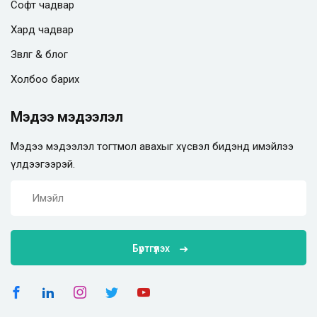
Софт чадвар
Хард чадвар
Зөвлөгөө & блог
Холбоо барих
Мэдээ мэдээлэл
Мэдээ мэдээлэл тогтмол авахыг хүсвэл бидэнд имэйлээ
үлдээгээрэй.
Бүртгүүлэх