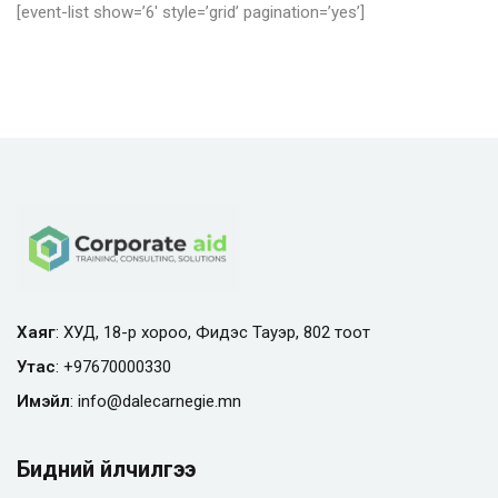
[event-list show=’6′ style=’grid’ pagination=’yes’]
Хаяг
: ХУД, 18-р хороо, Фидэс Тауэр, 802 тоот
Утас
:
+97670000330
Имэйл
:
info@
dalecarnegie.mn
Бидний үйлчилгээ