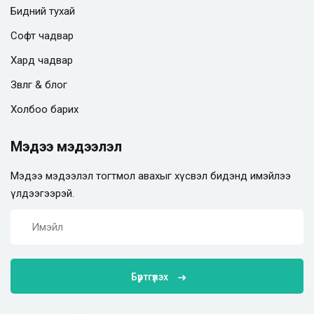
Бидний тухай
Софт чадвар
Хард чадвар
Зөвлөгөө & блог
Холбоо барих
Мэдээ мэдээлэл
Мэдээ мэдээлэл тогтмол авахыг хүсвэл бидэнд имэйлээ
үлдээгээрэй.
Бүртгүүлэх