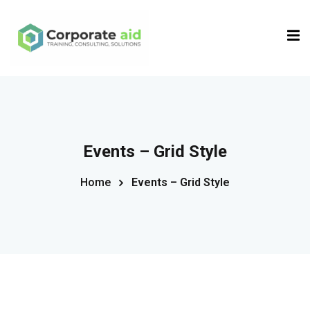
Sign in
Sign up
Sign in
Don’t have an account?
Sign up
Events – Grid Style
Home
Events – Grid Style
Remember me
Lost your password?