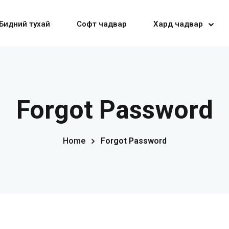
Бидний тухай
Софт чадвар
Хард чадвар
Sign in
Sign up
Forgot Password
Sign in
Home
Forgot Password
Don’t have an account?
Sign up