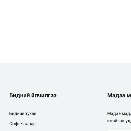
Remember me
Lost your password?
Бидний үйлчилгээ
Мэдээ м
Бидний тухай
Мэдээ мэдэ
имэйлээ үл
Софт чадвар