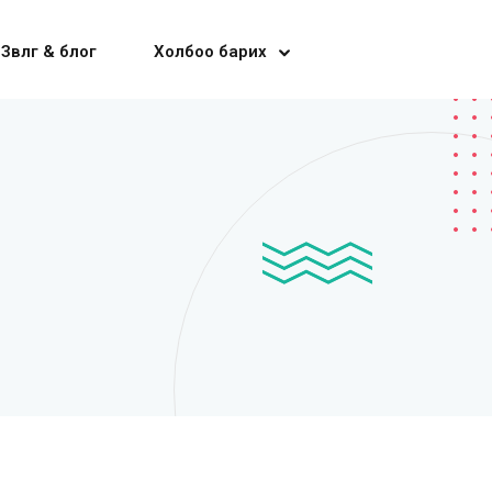
Зөвлөгөө & блог
Холбоо барих