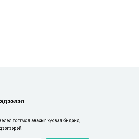
эдээлэл
элэл тогтмол авахыг хүсвэл бидэнд
дээгээрэй.