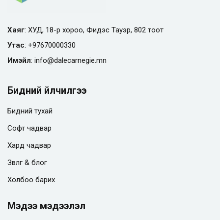
Хаяг
: ХУД, 18-р хороо, Фидэс Тауэр, 802 тоот
Утас
:
+97670000330
Имэйл
:
info@
dalecarnegie.mn
Бидний үйлчилгээ
Бидний тухай
Софт чадвар
Хард чадвар
Зөвлөгөө & блог
Холбоо барих
Мэдээ мэдээлэл