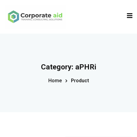
Sign in
Sign up
Sign in
Don’t have an account?
Sign up
Category:
aPHRi
Home
Product
Remember me
Lost your password?