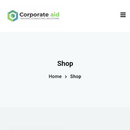
Sign in
Sign up
Sign in
Don’t have an account?
Sign up
Shop
Home
Shop
Remember me
Lost your password?