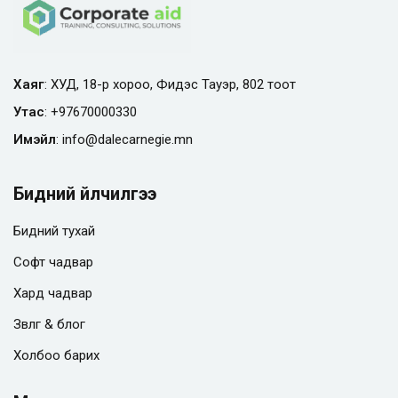
Хаяг
: ХУД, 18-р хороо, Фидэс Тауэр, 802 тоот
Утас
:
+97670000330
Имэйл
:
info@
dalecarnegie.mn
Бидний үйлчилгээ
Бидний тухай
Софт чадвар
Хард чадвар
Зөвлөгөө & блог
Холбоо барих