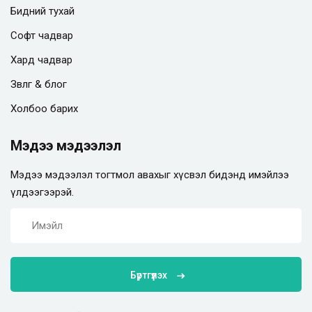
Бидний тухай
Софт чадвар
Хард чадвар
Зөвлөгөө & блог
Холбоо барих
Мэдээ мэдээлэл
Мэдээ мэдээлэл тогтмол авахыг хүсвэл бидэнд имэйлээ
үлдээгээрэй.
Бүртгүүлэх