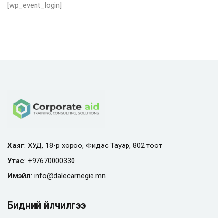
[wp_event_login]
Хаяг
: ХУД, 18-р хороо, Фидэс Тауэр, 802 тоот
Утас
:
+97670000330
Имэйл
:
info@
dalecarnegie.mn
Бидний үйлчилгээ