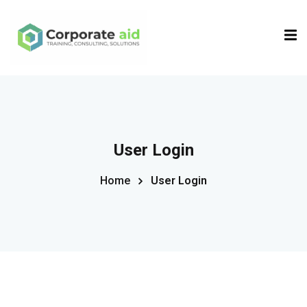
Sign in
Sign up
Sign in
Don’t have an account?
Sign up
User Login
Home
User Login
Remember me
Lost your password?