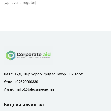
[wp_event_register]
Хаяг
: ХУД, 18-р хороо, Фидэс Тауэр, 802 тоот
Утас
:
+97670000330
Имэйл
:
info@
dalecarnegie.mn
Бидний үйлчилгээ