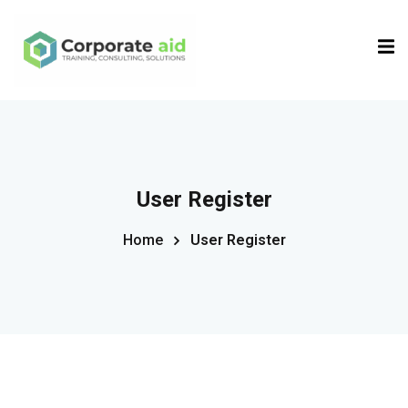
Sign in
Sign up
Sign in
Don’t have an account?
Sign up
User Register
Home
User Register
Remember me
Lost your password?