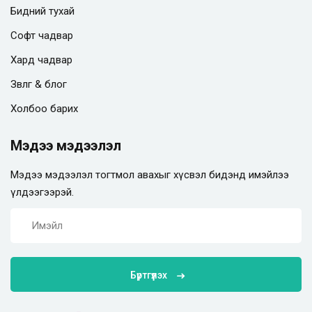
Бидний тухай
Софт чадвар
Хард чадвар
Зөвлөгөө & блог
Холбоо барих
Мэдээ мэдээлэл
Мэдээ мэдээлэл тогтмол авахыг хүсвэл бидэнд имэйлээ
үлдээгээрэй.
Бүртгүүлэх