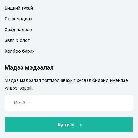
Бидний тухай
Софт чадвар
Хард чадвар
Зөвлөгөө & блог
Холбоо барих
Мэдээ мэдээлэл
Мэдээ мэдээлэл тогтмол авахыг хүсвэл бидэнд имэйлээ
үлдээгээрэй.
Бүртгүүлэх