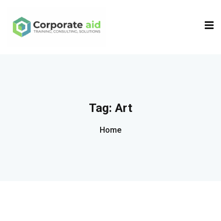
Sign in
Sign up
Sign in
Don’t have an account?
Sign up
Tag:
Art
Home
Remember me
Lost your password?