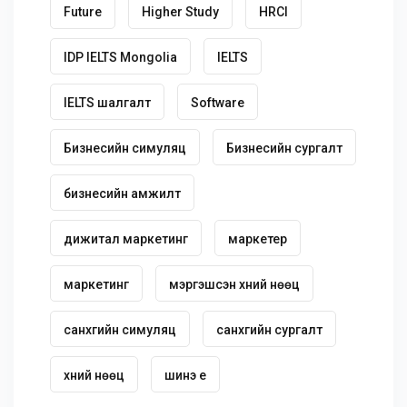
Future
Higher Study
HRCI
IDP IELTS Mongolia
IELTS
IELTS шалгалт
Software
Бизнесийн симуляц
Бизнесийн сургалт
бизнесийн амжилт
дижитал маркетинг
маркетер
маркетинг
мэргэшсэн хүний нөөц
санхүүгийн симуляц
санхүүгийн сургалт
хүний нөөц
шинэ үе