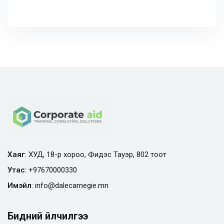
Хаяг
: ХУД, 18-р хороо, Фидэс Тауэр, 802 тоот
Утас
:
+97670000330
Имэйл
:
info@
dalecarnegie.mn
Бидний үйлчилгээ