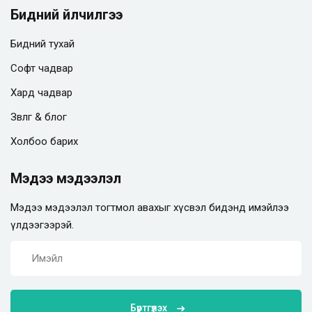
Бидний үйлчилгээ
Бидний тухай
Софт чадвар
Хард чадвар
Зөвлөгөө & блог
Холбоо барих
Мэдээ мэдээлэл
Мэдээ мэдээлэл тогтмол авахыг хүсвэл бидэнд имэйлээ
үлдээгээрэй.
Бүртгүүлэх