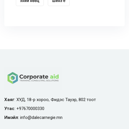
хүний нөөц
шинэ үе
Хаяг
: ХУД, 18-р хороо, Фидэс Тауэр, 802 тоот
Утас
:
+97670000330
Имэйл
:
info@
dalecarnegie.mn