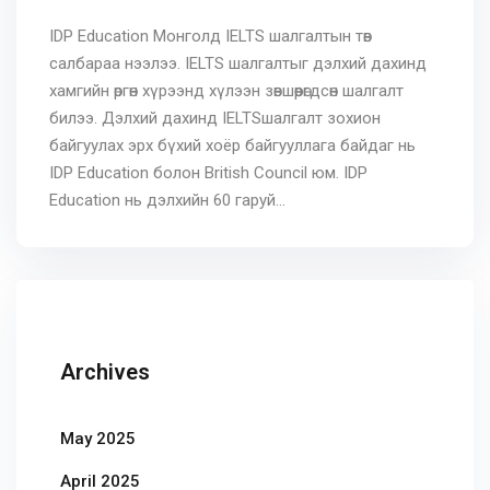
IDP Education Монголд IELTS шалгалтын төв
салбараа нээлээ. IELTS шалгалтыг дэлхий дахинд
хамгийн өргөн хүрээнд хүлээн зөвшөөрөгдсөн шалгалт
билээ. Дэлхий дахинд IELTSшалгалт зохион
байгуулах эрх бүхий хоёр байгууллага байдаг нь
IDP Education болон British Council юм. IDP
Education нь дэлхийн 60 гаруй...
Archives
May 2025
April 2025