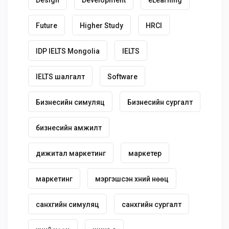
Future
Higher Study
HRCI
IDP IELTS Mongolia
IELTS
IELTS шалгалт
Software
Бизнесийн симуляц
Бизнесийн сургалт
бизнесийн амжилт
дижитал маркетинг
маркетер
маркетинг
мэргэшсэн хүний нөөц
санхүүгийн симуляц
санхүүгийн сургалт