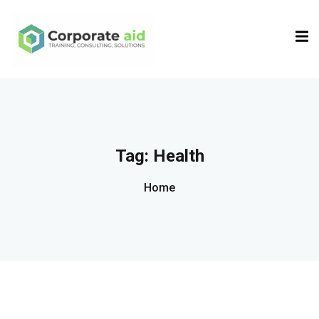
Sign in
Sign up
Sign in
Don’t have an account?
Sign up
Tag:
Health
Home
Remember me
Lost your password?