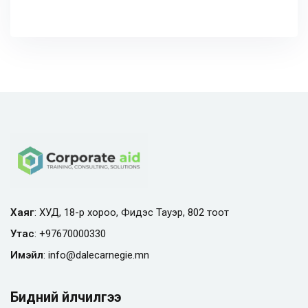
Хаяг
: ХУД, 18-р хороо, Фидэс Тауэр, 802 тоот
Утас
:
+97670000330
Имэйл
:
info@
dalecarnegie.mn
Бидний үйлчилгээ