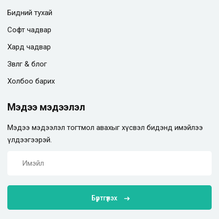
Бидний тухай
Софт чадвар
Хард чадвар
Зөвлөгөө & блог
Холбоо барих
Мэдээ мэдээлэл
Мэдээ мэдээлэл тогтмол авахыг хүсвэл бидэнд имэйлээ
үлдээгээрэй.
Бүртгүүлэх