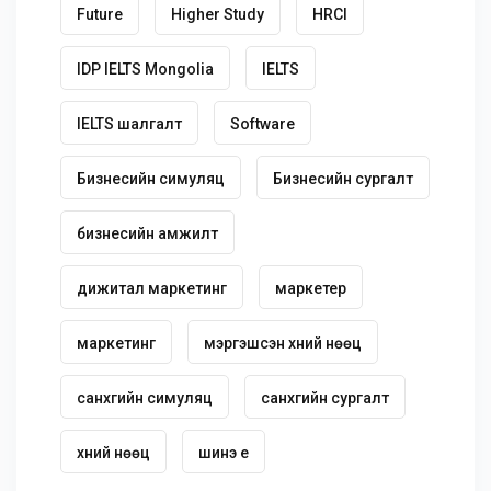
Future
Higher Study
HRCI
IDP IELTS Mongolia
IELTS
IELTS шалгалт
Software
Бизнесийн симуляц
Бизнесийн сургалт
бизнесийн амжилт
дижитал маркетинг
маркетер
маркетинг
мэргэшсэн хүний нөөц
санхүүгийн симуляц
санхүүгийн сургалт
хүний нөөц
шинэ үе