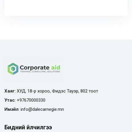
Хаяг
: ХУД, 18-р хороо, Фидэс Тауэр, 802 тоот
Утас
:
+97670000330
Имэйл
:
info@
dalecarnegie.mn
Бидний үйлчилгээ