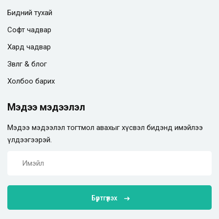
Бидний тухай
Софт чадвар
Хард чадвар
Зөвлөгөө & блог
Холбоо барих
Мэдээ мэдээлэл
Мэдээ мэдээлэл тогтмол авахыг хүсвэл бидэнд имэйлээ
үлдээгээрэй.
Бүртгүүлэх