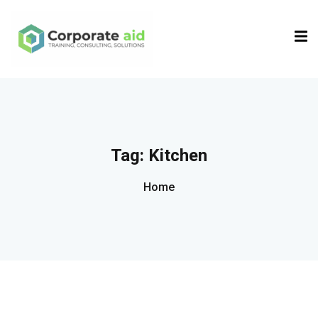
Sign in
Sign up
Sign in
Don’t have an account?
Sign up
Tag:
Kitchen
Home
Remember me
Lost your password?