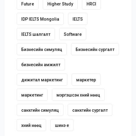
Future
Higher Study
HRCI
IDP IELTS Mongolia
IELTS
IELTS шалгалт
Software
Бизнесийн симуляц
Бизнесийн сургалт
бизнесийн амжилт
дижитал маркетинг
маркетер
маркетинг
мэргэшсэн хүний нөөц
санхүүгийн симуляц
санхүүгийн сургалт
хүний нөөц
шинэ үе