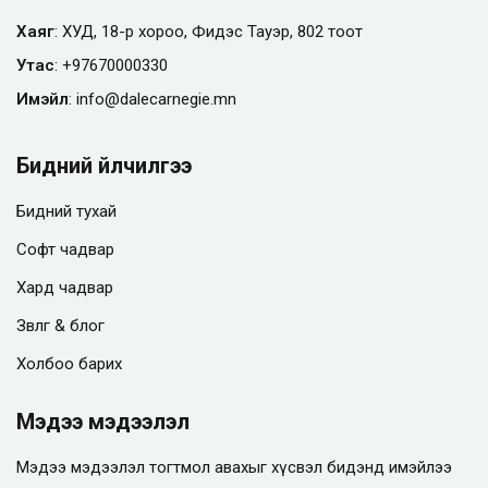
Хаяг
: ХУД, 18-р хороо, Фидэс Тауэр, 802 тоот
Утас
:
+97670000330
Имэйл
:
info@
dalecarnegie.mn
Бидний үйлчилгээ
Бидний тухай
Софт чадвар
Хард чадвар
Зөвлөгөө & блог
Холбоо барих
Мэдээ мэдээлэл
Мэдээ мэдээлэл тогтмол авахыг хүсвэл бидэнд имэйлээ