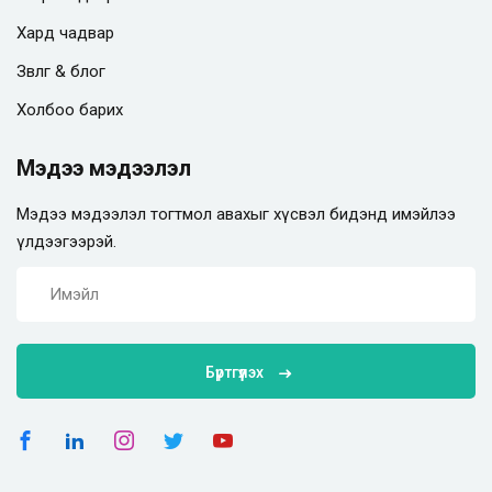
Хард чадвар
Зөвлөгөө & блог
Холбоо барих
Мэдээ мэдээлэл
Мэдээ мэдээлэл тогтмол авахыг хүсвэл бидэнд имэйлээ
үлдээгээрэй.
Бүртгүүлэх