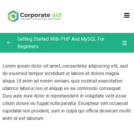
Sign in
Sign up
Sign in
Getting Started With PHP And MySQL For
Don’t have an account?
Sign up
Beginners
Introduction
0/4
Lorem ipsum dolor sit amet, consectetur adipiscing elit, sed
do eiusmod tempor incididunt ut labore et dolore magna
Installation
aliqua. Ut enim ad minim veniam, quis nostrud exercitation
PHP Syntax
ullamco laboris nisi ut aliquip ex ea commodo consequat.
Duis aute irure dolor in reprehenderit in voluptate velit esse
Variables
Remember me
Lost your password?
cillum dolore eu fugiat nulla pariatur. Excepteur sint occaecat
cupidatat non proident, sunt in culpa qui officia deserunt mollit
Data Types
00:01:00
anim id est laborum.
The Weather App Project
0/4