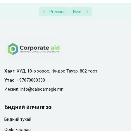
Previous
Next
Хаяг
: ХУД, 18-р хороо, Фидэс Тауэр, 802 тоот
Утас
:
+97670000330
Имэйл
:
info@
dalecarnegie.mn
Бидний үйлчилгээ
Бидний тухай
Софт чадвар