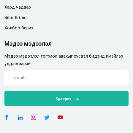
Хард чадвар
Зөвлөгөө & блог
Холбоо барих
Мэдээ мэдээлэл
Мэдээ мэдээлэл тогтмол авахыг хүсвэл бидэнд имэйлээ
үлдээгээрэй.
Бүртгүүлэх