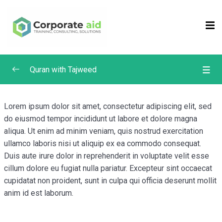
Sign in
Sign up
Sign in
Don’t have an account?
Sign up
Quran with Tajweed
Irregular Verbs
0/4
Lorem ipsum dolor sit amet, consectetur adipiscing elit, sed
do eiusmod tempor incididunt ut labore et dolore magna
Suratul Baqarah – Word for Word Study –
0/4
Continued
aliqua. Ut enim ad minim veniam, quis nostrud exercitation
ullamco laboris nisi ut aliquip ex ea commodo consequat.
Duis aute irure dolor in reprehenderit in voluptate velit esse
WFW Baqarah Ayah 216-219
cillum dolore eu fugiat nulla pariatur. Excepteur sint occaecat
Remember me
Lost your password?
WFW Baqarah Ayah 220-223
cupidatat non proident, sunt in culpa qui officia deserunt mollit
anim id est laborum.
WFW Baqarah Ayah 224-229
WFW Baqarah Ayah 230-232