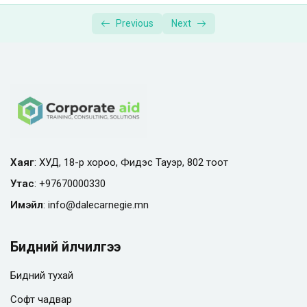
Previous
Next
Хаяг
: ХУД, 18-р хороо, Фидэс Тауэр, 802 тоот
Утас
:
+97670000330
Имэйл
:
info@
dalecarnegie.mn
Бидний үйлчилгээ
Бидний тухай
Софт чадвар