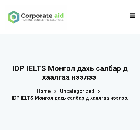
Sign in
Sign up
Sign in
Don’t have an account?
Sign up
IDP IELTS Монгол дахь салбар үүд
хаалгаа нээлээ.
Home
Uncategorized
IDP IELTS Монгол дахь салбар үүд хаалгаа нээлээ.
Remember me
Lost your password?