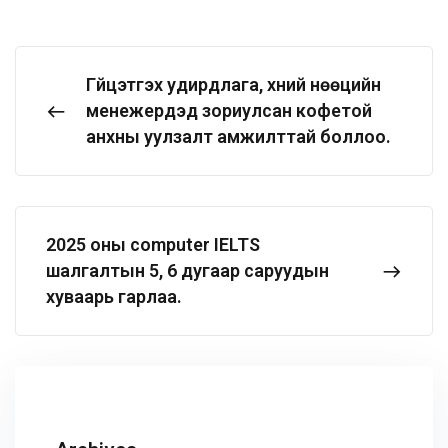
Гүйцэтгэх удирдлага, хүний нөөцийн
менежерүүдэд зориулсан кофетой
анхны уулзалт амжилттай боллоо.
2025 оны computer IELTS
шалгалтын 5, 6 дугаар саруудын
хуваарь гарлаа.