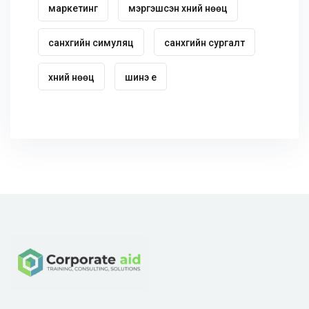
маркетинг
мэргэшсэн хүний нөөц
санхүүгийн симуляц
санхүүгийн сургалт
хүний нөөц
шинэ үе