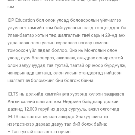
юм.
IDP Education бол олон улсад боловсролын үйлчилгээ
үзүүлэгч хамгийн том байгууллагын нэгд тооцогддог ба
Улаанбаатар хотын төвд шалгалтын төвөө 4 сарын 28-нд анх
удаа нээж олон улсын хүрээллээ нэгээр нэмсэн
томоохон үйл явдал боллоо. Энэ нь Монголын олон
улсад сурч боловсрох, ажиллаж, амьдрах сонирхолтой
олон залуучуудад тав тухтай, таатай орчноор бүрдүүлж,
чанарын өндөр шатанд, олон улсын стандартад нийцсэн
шалгалт өгөх боломжийг бий болгож байна.
IELTS нь дэлхийд хамгийн өргөн хүрээнд хүлээн зөвшөөрөгдсөн
Англи хэлний шалгалт юм. Өнөөдрийн байдлаар дэлхий
дахинд 12,000 гаруй их дээд сургууль, ажил олгогчид
IELTS шалгалтыг хүлээн зөвшөөрдөг. Энэхүү шинэ төв
нээгдсэнээр дараах давуу тал бий болж байна:
– Тав тухтай шалгалтын орчин