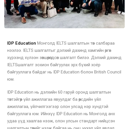
IDP Education
Монголд IELTS шалгалтын төв салбараа
нээлээ. IELTS шалгалтыг дэлхий дахинд хамгийн өргөн
хүрээнд хүлээн зөвшөөрөгдсөн шалгалт билээ. Дэлхий дахинд
IELTSшалгалт зохион байгуулах эрх бүхий хоёр
байгууллага байдаг нь IDP Education болон British Council
юм.
IDP Education нь дэлхийн 60 гаруй оронд шалгалтын
төвтэйгөөр үйл ажиллагаа явуулдаг ба өөрсдийн үйл
ажиллагаа, үйлчилгээгээр олон улсад нэр хүндтэй
байгууллага юм. Ийнхүү IDP Education нь Монголд анх
удаа үүд хаалгаа нээж, олон улсын стандарт нийцсэн
шалгалтын төвийг нээж байгаа нь онц чухал үйл явдал