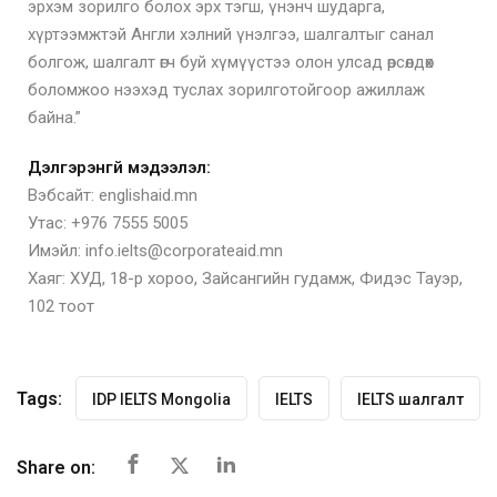
эрхэм зорилго болох эрх тэгш, үнэнч шударга,
хүртээмжтэй Англи хэлний үнэлгээ, шалгалтыг санал
болгож, шалгалт өгч буй хүмүүстээ олон улсад өрсөлдөх
боломжоо нээхэд туслах зорилготойгоор ажиллаж
байна.”
Дэлгэрэнгүй мэдээлэл:
Вэбсайт: englishaid.mn
Утас: +976 7555 5005
Имэйл: info.ielts@corporateaid.mn
Хаяг: ХУД, 18-р хороо, Зайсангийн гудамж, Фидэс Тауэр,
102 тоот
Tags:
IDP IELTS Mongolia
IELTS
IELTS шалгалт
Share on: