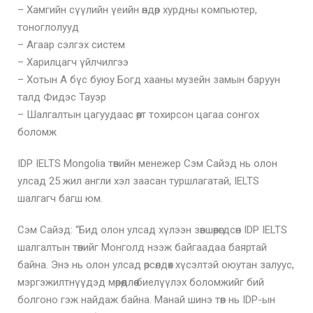
– Хамгийн сүүлийн үеийн өндөр хурдны компьютер,
тоноглолууд
– Агаар сэлгэх систем
– Харилцагч үйлчилгээ
– Хотын А бүс буюу Богд хааны музейн замын баруун
талд Фидэс Тауэр
– Шалгалтын цагуудаас өөрт тохирсон цагаа сонгох
боломж
IDP IELTS Mongolia төвийн менежер Сэм Сайэд нь олон
улсад 25 жил англи хэл заасан туршлагатай, IELTS
шалгагч багш юм.
Сэм Сайэд: “Бид олон улсад хүлээн зөвшөөрөгдсөн IDP IELTS
шалгалтын төвийг Монголд нээж байгаадаа баяртай
байна. Энэ нь олон улсад өрсөлдөх хүсэлтэй оюутан залуус,
мэргэжилтнүүдэд мөрөөдлөө биелүүлэх боломжийг бий
болгоно гэж найдаж байна. Манай шинэ төв нь IDP-ын