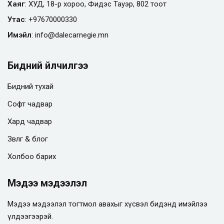
Хаяг
: ХУД, 18-р хороо, Фидэс Тауэр, 802 тоот
Утас
:
+97670000330
Имэйл
:
info@
dalecarnegie.mn
Бидний үйлчилгээ
Бидний тухай
Софт чадвар
Хард чадвар
Зөвлөгөө & блог
Холбоо барих
Мэдээ мэдээлэл
Мэдээ мэдээлэл тогтмол авахыг хүсвэл бидэнд имэйлээ
үлдээгээрэй.