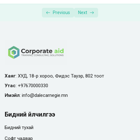
Previous
Next
Хаяг
: ХУД, 18-р хороо, Фидэс Тауэр, 802 тоот
Утас
:
+97670000330
Имэйл
:
info@
dalecarnegie.mn
Бидний үйлчилгээ
Бидний тухай
Софт чадвар