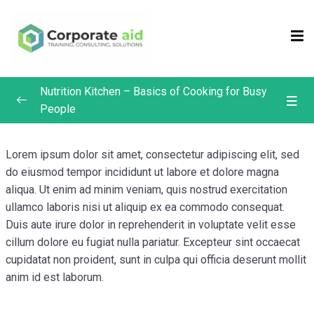
Sign in
Sign up
Sign in
Nutrition Kitchen – Basics of Cooking for Busy
Don’t have an account?
Sign up
People
Chef Eric’s Culinary Classroom
0/4
Lorem ipsum dolor sit amet, consectetur adipiscing elit, sed
do eiusmod tempor incididunt ut labore et dolore magna
Knife Skills – It All Starts Here
aliqua. Ut enim ad minim veniam, quis nostrud exercitation
Breakfast and Eggs – an Essential Ingredient
ullamco laboris nisi ut aliquip ex ea commodo consequat.
Duis aute irure dolor in reprehenderit in voluptate velit esse
Grand Sauces – versatile sauce making
Remember me
Lost your password?
cillum dolore eu fugiat nulla pariatur. Excepteur sint occaecat
cupidatat non proident, sunt in culpa qui officia deserunt mollit
Vegetables – Cooking Vegetables
anim id est laborum.
Bonus Recipes
0/4