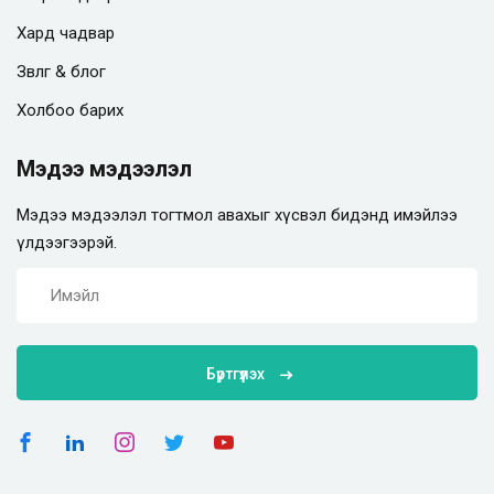
Хард чадвар
Зөвлөгөө & блог
Холбоо барих
Мэдээ мэдээлэл
Мэдээ мэдээлэл тогтмол авахыг хүсвэл бидэнд имэйлээ
үлдээгээрэй.
Бүртгүүлэх